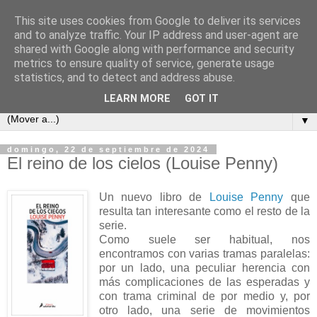
This site uses cookies from Google to deliver its services
Cada semana un libro
and to analyze traffic. Your IP address and user-agent are
shared with Google along with performance and security
metrics to ensure quality of service, generate usage
Este es un blog para los amantes de la lectura, un sitio para
statistics, and to detect and address abuse.
intercambiar opiniones y comentarios de libros.
LEARN MORE
GOT IT
▼
domingo, 22 de septiembre de 2024
El reino de los cielos (Louise Penny)
Un nuevo libro de
Louise Penny
que
resulta tan interesante como el resto de la
serie.
Como suele ser habitual, nos
encontramos con varias tramas paralelas:
por un lado, una peculiar herencia con
más complicaciones de las esperadas y
con trama criminal de por medio y, por
otro lado, una serie de movimientos