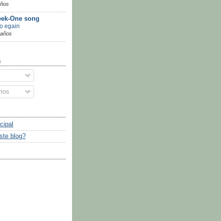
años
ek-One song
go egain
 años
a
ios
cipal
ste blog?