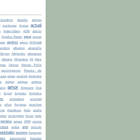
ciolince
abadía
abejas
actual
n
aceitunas
Acqua
n
Adler-Olsen
ADN
afecto
agua
a
Agatha Raisin
aguas
ajedrez
aire
ajena
Al-Khalili
anders
albatros
alcarreña
Alcyon
Alejandro
alemanes
alfarero
Alhambra
Ali
Alice
lmas
Alonso
Alonso Peña
alucinógenos
Álvarez de
casa
aman
amante
Amantea
la
amiga
amigas
amigos
amor
iaco
Ampuero
Ana
r
ángel
ángeles
Angelica
les
animalium
anormal
o
años
Aoyama
apaches
ania
Aramburu
Arán
araña
boles
arcángeles
Arcas
arde
rgentina
armas
ARN
aroma
ectura
arte
arriba
artículo
sesinato
asesino
Asperger
illas
astronomía
Asturias