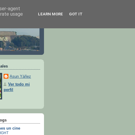
user-agent
erate usage
LEARN MORE
GOT IT
ara
ales
Asun Yáñez
Ver todo mi
perfil
logs
es un cine
IGHT