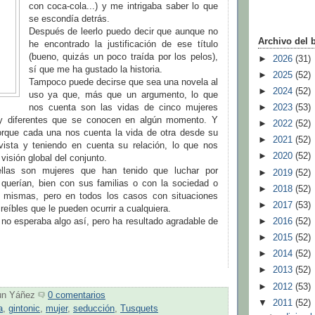
con coca-cola...) y me intrigaba saber lo que
se escondía detrás.
Después de leerlo puedo decir que aunque no
Archivo del 
he encontrado la justificación de ese título
(bueno, quizás un poco traída por los pelos),
►
2026
(31)
sí que me ha gustado la historia.
►
2025
(52)
Tampoco puede decirse que sea una novela al
►
2024
(52)
uso ya que, más que un argumento, lo que
nos cuenta son las vidas de cinco mujeres
►
2023
(53)
y diferentes que se conocen en algún momento. Y
►
2022
(52)
 porque cada una nos cuenta la vida de otra desde su
►
2021
(52)
vista y teniendo en cuenta su relación, lo que nos
►
2020
(52)
visión global del conjunto.
llas son mujeres que han tenido que luchar por
►
2019
(52)
 querían, bien con sus familias o con la sociedad o
►
2018
(52)
s mismas, pero en todos los casos con situaciones
►
2017
(53)
eíbles que le pueden ocurrir a cualquiera.
no esperaba algo así, pero ha resultado agradable de
►
2016
(52)
►
2015
(52)
►
2014
(52)
►
2013
(52)
►
2012
(53)
un Yáñez
0 comentarios
▼
2011
(52)
a
,
gintonic
,
mujer
,
seducción
,
Tusquets