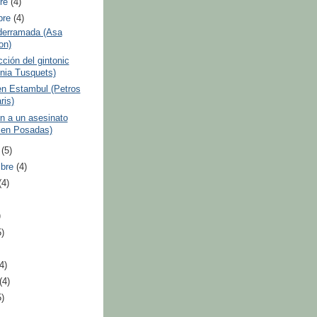
bre
(4)
bre
(4)
derramada (Asa
on)
ción del gintonic
nia Tusquets)
en Estambul (Petros
ris)
ón a un asesinato
en Posadas)
e
(5)
mbre
(4)
(4)
)
5)
(4)
(4)
5)