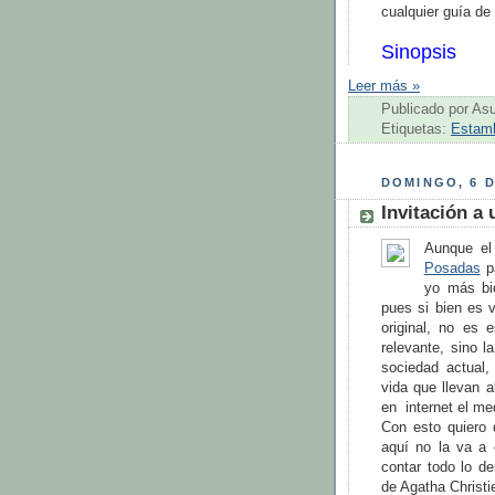
cualquier guía de 
Sinopsis
Leer más »
Publicado por
As
Etiquetas:
Estam
DOMINGO, 6 D
Invitación a
Aunque el
Posadas
pa
yo más bi
pues si bien es 
original, no es
relevante, sino l
sociedad actual,
vida que llevan 
en internet el me
Con esto quiero 
aquí no la va a 
contar todo lo d
de Agatha Christi