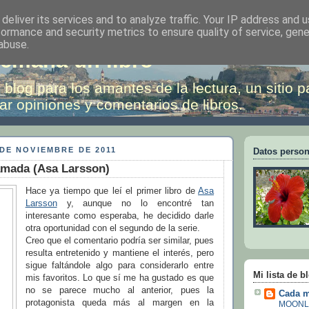
deliver its services and to analyze traffic. Your IP address and 
formance and security metrics to ensure quality of service, gen
abuse.
emana un libro
 blog para los amantes de la lectura, un sitio p
ar opiniones y comentarios de libros.
DE NOVIEMBRE DE 2011
Datos person
amada (Asa Larsson)
Hace ya tiempo que leí el primer libro de
Asa
Larsson
y, aunque no lo encontré tan
interesante como esperaba, he decidido darle
otra oportunidad con el segundo de la serie.
Creo que el comentario podría ser similar, pues
resulta entretenido y mantiene el interés, pero
sigue faltándole algo para considerarlo entre
Mi lista de b
mis favoritos. Lo que sí me ha gustado es que
no se parece mucho al anterior, pues la
Cada m
protagonista queda más al margen en la
MOONL