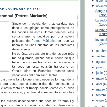
►
diciem
▼
noviem
DE NOVIEMBRE DE 2011
Sangre 
Larss
tambul (Petros Márkaris)
La seduc
Siguiendo la estela de la actualidad, que
(Euge
tiene a los griegos como protagonistas de
Muerte 
las noticias en estos últimos tiempos, esta
Márka
semana me he decidido por una novela
Invitaci
policiaca de
Petros Márkaris
, del que ya
(Carm
había leído unas cuantas de las anteriores
de esta serie.
►
octubr
No es ésta en concreto una de las que más
►
septie
me ha gustado, quizás por el hecho de que
►
agosto
tiene menos que las otras de policiaca, y
tampoco en esta ocasión transcurre en
►
julio
(5)
Grecia, sino en Estambul, durante unas
►
junio
(4
vacaciones del comisario Jaritos.
►
mayo
(
 caso no le falta lo que a mi parecer es lo mejor de la
s otra cosa que la personalidad del comisario, la
►
abril
(4)
ue actúa tanto en el trabajo policial como en su vida
►
marzo
hace muy cercano, y lo divertido que resulta en muchas
►
febrero
►
enero
(
las buenas descripciones que hace de Estambul y
 que nos dan a conocer la ciudad tan bien como