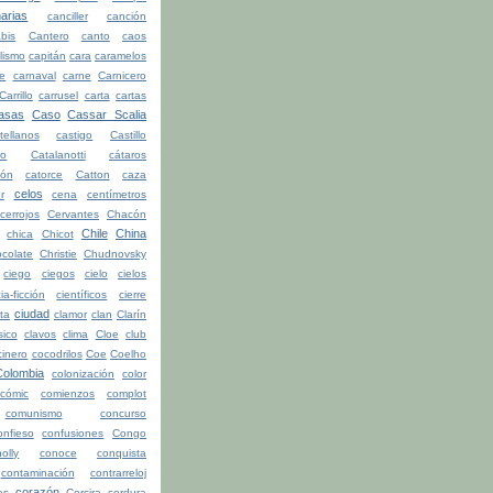
arias
canciller
canción
bis
Cantero
canto
caos
lismo
capitán
cara
caramelos
be
carnaval
carne
Carnicero
Carrillo
carrusel
carta
cartas
asas
Caso
Cassar Scalia
tellanos
castigo
Castillo
ro
Catalanotti
cátaros
tón
catorce
Catton
caza
celos
r
cena
centímetros
cerrojos
Cervantes
Chacón
Chile
China
chica
Chicot
colate
Christie
Chudnovsky
ciego
ciegos
cielo
cielos
ia-ficción
científicos
cierre
ciudad
ita
clamor
clan
Clarín
sico
clavos
clima
Cloe
club
cinero
cocodrilos
Coe
Coelho
Colombia
colonización
color
cómic
comienzos
complot
comunismo
concurso
onfieso
confusiones
Congo
olly
conoce
conquista
contaminación
contrarreloj
corazón
as
Corcira
cordura