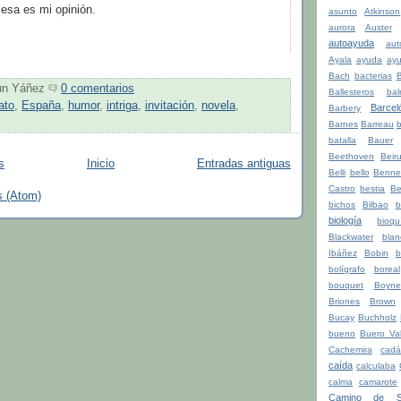
esa es mi opinión.
asunto
Atkinson
aurora
Auster
autoayuda
aut
Ayala
ayuda
ay
Bach
bacterias
un Yáñez
0 comentarios
Ballesteros
bal
ato
,
España
,
humor
,
intriga
,
invitación
,
novela
,
Barcel
Barbery
Barnes
Barreau
b
batalla
Bauer
Beethoven
Beiru
s
Inicio
Entradas antiguas
Belli
bello
Benne
Castro
bestia
Be
s (Atom)
bichos
Bilbao
b
biología
bioqu
Blackwater
blan
Ibáñez
Bobin
b
bolígrafo
boreal
bouquet
Boyne
Briones
Brown
Bucay
Buchholz
bueno
Buero Val
Cachemira
cadá
caída
calculaba
calma
camarote
Camino de Sa