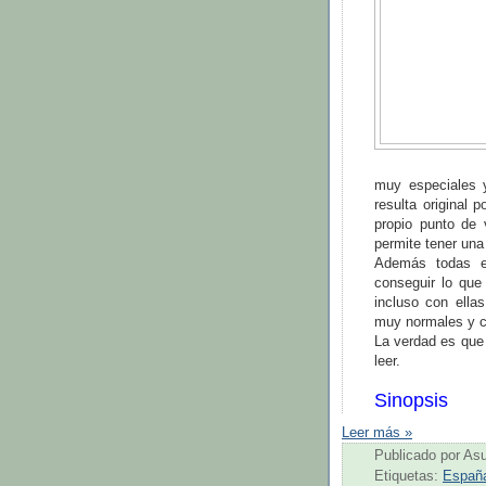
muy especiales 
resulta original
propio punto de 
permite tener una 
Además todas e
conseguir lo que
incluso con ella
muy normales y cr
La verdad es que 
leer.
Sinopsis
Leer más »
Publicado por
As
Etiquetas:
Españ