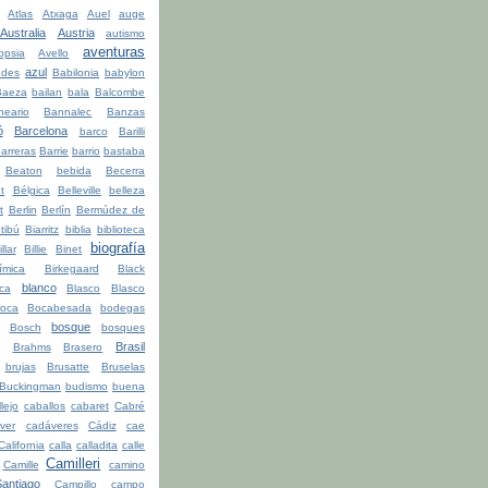
Atlas
Atxaga
Auel
auge
Australia
Austria
autismo
aventuras
opsia
Avello
azul
udes
Babilonia
babylon
Baeza
bailan
bala
Balcombe
neario
Bannalec
Banzas
ó
Barcelona
barco
Barilli
arreras
Barrie
barrio
bastaba
Beaton
bebida
Becerra
t
Bélgica
Belleville
belleza
t
Berlin
Berlín
Bermúdez de
tibú
Biarritz
biblia
biblioteca
biografía
illar
Billie
Binet
ímica
Birkegaard
Black
blanco
ca
Blasco
Blasco
oca
Bocabesada
bodegas
bosque
Bosch
bosques
Brasil
Brahms
Brasero
brujas
Brusatte
Bruselas
Buckingman
budismo
buena
lejo
caballos
cabaret
Cabré
ver
cadáveres
Cádiz
cae
California
calla
calladita
calle
Camilleri
Camille
camino
ntiago
Campillo
campo