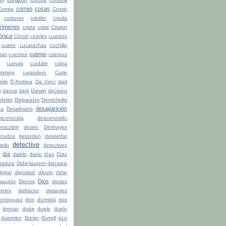
correo
cosas
Correa
Cossé
costuras
crédito
criada
rímenes
cripta
crisis
Crispin
ónica
Cronin
crueles
cuadros
cuatro
cucarachas
cuchillo
cuerpo
tan
cuentos
cuerpos
cuevas
cuídate
culpa
mming
curandero
Curie
rski
D¨Andrea
Da Vinci
dad
s
danza
daré
Darwin
decisión
delito
Delparaíso
Demichellis
desaparición
da
Desalmand
sconocida
desconocido
escubrir
deseo
Deshayes
snudos
desorden
despertar
detective
ello
detectives
día
n
diablo
diario
días
Díaz
ctadura
Didierlaurent
dieciséis
igital
dignidad
diluvio
dime
Dios
saurios
Dionne
dioses
timos
disfraces
distantes
omínguez
don
dormida
dos
drogas
duda
duele
duelo
duermen
Durán
Durrell
eco