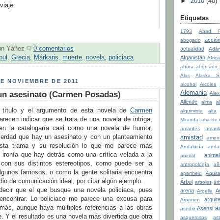
►
2010
(40)
viaje.
Etiquetas
1793
Abad Fa
acció
abogado
un Yáñez
0 comentarios
actualidad
Adá
bul
,
Grecia
,
Márkaris
,
muerte
,
novela
,
policiaca
Afganistán
Áfric
ahora
ahorcado
Alas
Alaska S
E NOVIEMBRE DE 2011
alcohol
Alcolea
Alemania
 un asesinato (Carmen Posadas)
Alex
Allende
alma
a
 título y el argumento de esta novela de
Carmen
alquimista
alta
recen indicar que se trata de una novela de intriga,
Miranda
ama de 
en la catalogaría casi como una novela de humor,
amantes
amaril
verdad que hay un asesinato y con un planteamiento
amistad
amon
 esta trama y su resolución lo que me parece más
Andalucía
anda
a ironía que hay detrás como una crítica velada a la
anima
animal
 con sus distintos estereotipos, como puede ser la
antropología
añ
algunos famosos, o como la gente solitaria encuentra
apartheid
Aquit
dio de comunicación ideal, por citar algún ejemplo.
Árbol
arboles
ár
decir que el que busque una novela policiaca, pues
arena
A
Argelia
encontrar. Lo policiaco me parece una excusa para
arquit
Arponen
emás, aunque haya múltiples referencias a las obras
a
Asensi
asedio
e. Y el resultado es una novela más divertida que otra
asquerosos
ast