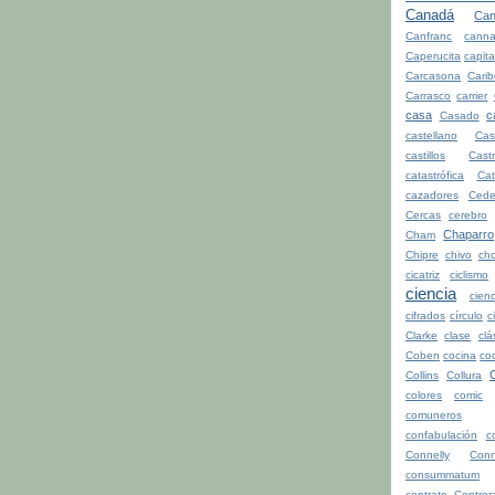
Canadá
Can
Canfranc
canna
Caperucita
capita
Carcasona
Cari
Carrasco
carrier
casa
c
Casado
castellano
Cas
castillos
Cast
catastrófica
Ca
cazadores
Cede
Cercas
cerebro
Chaparro
Cham
Chipre
chivo
cho
cicatriz
ciclismo
ciencia
cienc
cifrados
círculo
c
Clarke
clase
clá
Coben
cocina
co
Collins
Collura
colores
comic
comuneros
confabulación
c
Connelly
Conn
consummatum
contrato
Contrer