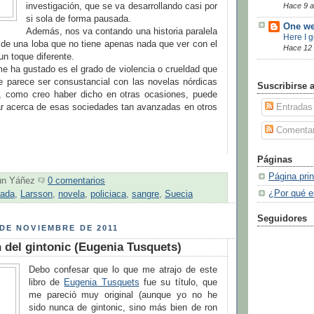
investigación, que se va desarrollando casi por
Hace 9 
si sola de forma pausada.
One we
Además, nos va contando una historia paralela
Here I 
 de una loba que no tiene apenas nada que ver con el
Hace 12
un toque diferente.
e ha gustado es el grado de violencia o crueldad que
ue parece ser consustancial con las novelas nórdicas
Suscribirse 
, como creo haber dicho en otras ocasiones, puede
r acerca de esas sociedades tan avanzadas en otros
Entradas
Comentar
Páginas
Página prin
un Yáñez
0 comentarios
¿Por qué e
mada
,
Larsson
,
novela
,
policiaca
,
sangre
,
Suecia
Seguidores
DE NOVIEMBRE DE 2011
 del gintonic (Eugenia Tusquets)
Debo confesar que lo que me atrajo de este
libro de
Eugenia Tusquets
fue su título, que
me pareció muy original (aunque yo no he
sido nunca de gintonic, sino más bien de ron