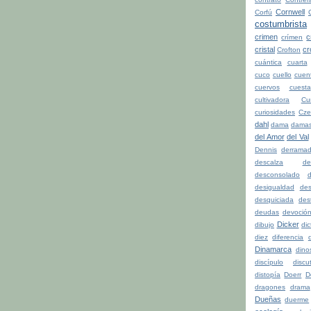
Cornwell
Corfú
costumbrista
crimen
c
crímen
cristal
cr
Crofton
cuántica
cuarta
cuco
cuello
cuen
cuervos
cuesta
cultivadora
Cu
curiosidades
Cze
dahl
dama
dama
del Amor
del Val
Dennis
derrama
descalza
de
desconsolado
d
desigualdad
de
desquiciada
dest
deudas
devoció
Dicker
dibujo
di
diez
diferencia
d
Dinamarca
dino
discípulo
discu
distopía
Doerr
D
dragones
drama
Dueñas
duerme