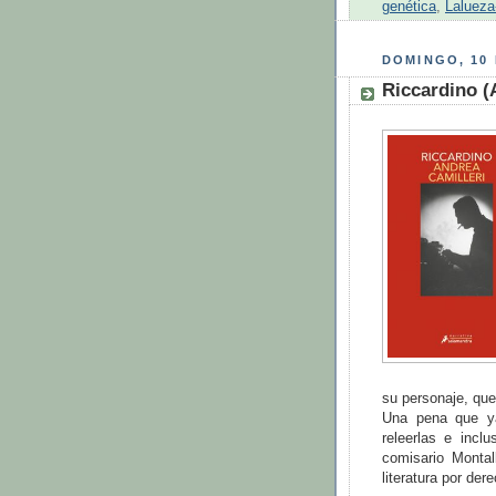
genética
,
Lalueza
DOMINGO, 10 
Riccardino (
su personaje, que
Una pena que y
releerlas e incl
comisario Monta
literatura por der