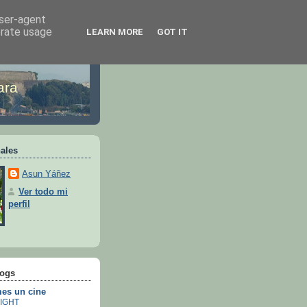
user-agent
erate usage
LEARN MORE
GOT IT
ara
ales
Asun Yáñez
Ver todo mi
perfil
logs
es un cine
IGHT