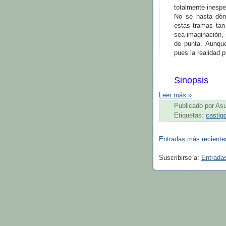
totalmente inespe
No sé hasta dón
estas tramas tan
sea imaginación, 
de punta. Aunque
pues la realidad 
Sinopsis
Leer más »
Publicado por
As
Etiquetas:
castig
Entradas más reciente
Suscribirse a:
Entrada