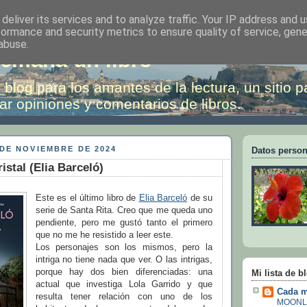
deliver its services and to analyze traffic. Your IP address and 
formance and security metrics to ensure quality of service, gen
abuse.
emana un libro
 blog para los amantes de la lectura, un sitio p
ar opiniones y comentarios de libros.
DE NOVIEMBRE DE 2024
Datos person
istal (Elia Barceló)
Este es el último libro de
Elia Barceló
de su
serie de Santa Rita. Creo que me queda uno
pendiente, pero me gustó tanto el primero
que no me he resistido a leer este.
Los personajes son los mismos, pero la
intriga no tiene nada que ver. O las intrigas,
porque hay dos bien diferenciadas: una
Mi lista de b
actual que investiga Lola Garrido y que
Cada m
resulta tener relación con uno de los
MOONL