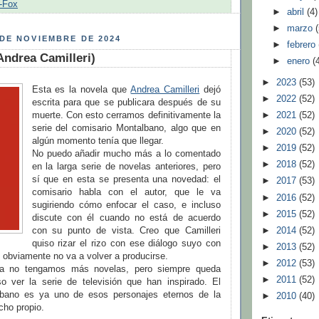
-Fox
►
abril
(4)
►
marzo
DE NOVIEMBRE DE 2024
►
febrero
Andrea Camilleri)
►
enero
(
►
2023
(53)
Esta es la novela que
Andrea Camilleri
dejó
►
2022
(52)
escrita para que se publicara después de su
►
2021
(52)
muerte. Con esto cerramos definitivamente la
serie del comisario Montalbano, algo que en
►
2020
(52)
algún momento tenía que llegar.
►
2019
(52)
No puedo añadir mucho más a lo comentado
►
2018
(52)
en la larga serie de novelas anteriores, pero
sí que en esta se presenta una novedad: el
►
2017
(53)
comisario habla con el autor, que le va
►
2016
(52)
sugiriendo cómo enfocar el caso, e incluso
►
2015
(52)
discute con él cuando no está de acuerdo
►
2014
(52)
con su punto de vista. Creo que Camilleri
quiso rizar el rizo con ese diálogo suyo con
►
2013
(52)
 obviamente no va a volver a producirse.
►
2012
(53)
a no tengamos más novelas, pero siempre queda
►
2011
(52)
uso ver la serie de televisión que han inspirado. El
lbano es ya uno de esos personajes eternos de la
►
2010
(40)
echo propio.