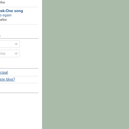
años
ek-One song
go egain
 años
a
ios
cipal
ste blog?