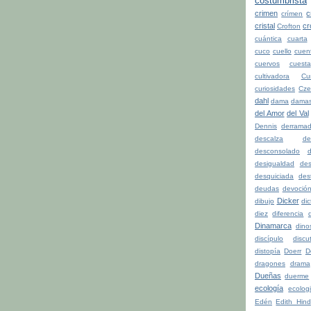
costumbrista
crimen
c
crímen
cristal
cr
Crofton
cuántica
cuarta
cuco
cuello
cuen
cuervos
cuesta
cultivadora
Cu
curiosidades
Cze
dahl
dama
dama
del Amor
del Val
Dennis
derrama
descalza
de
desconsolado
d
desigualdad
de
desquiciada
dest
deudas
devoció
Dicker
dibujo
di
diez
diferencia
d
Dinamarca
dino
discípulo
discu
distopía
Doerr
D
dragones
drama
Dueñas
duerme
ecología
ecolog
Edén
Edith Hind