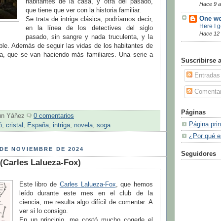
habitantes de la casa, y otra del pasado,
Hace 9 
que tiene que ver con la historia familiar.
One we
Se trata de intriga clásica, podríamos decir,
Here I 
en la línea de los detectives del siglo
Hace 12
pasado, sin sangre y nada truculenta, y la
ble. Además de seguir las vidas de los habitantes de
sa, que se van haciendo más familiares. Una serie a
Suscribirse 
Entradas
Comentar
Páginas
un Yáñez
0 comentarios
Página prin
ó
,
cristal
,
España
,
intriga
,
novela
,
soga
¿Por qué e
DE NOVIEMBRE DE 2024
Seguidores
(Carles Lalueza-Fox)
Este libro de
Carles Lalueza-Fox
, que hemos
leído durante este mes en el club de la
ciencia, me resulta algo difícil de comentar. A
ver si lo consigo.
En un principio, me costó mucho cogerle el