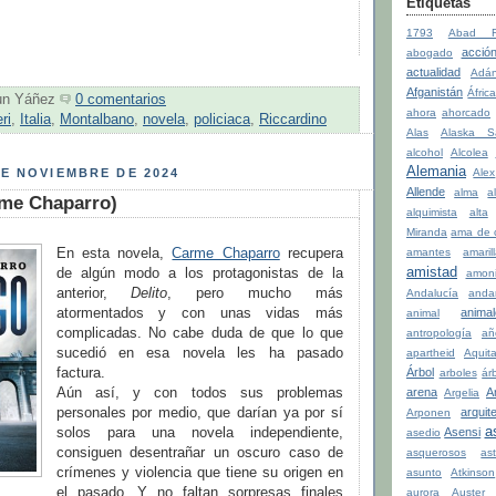
Etiquetas
1793
Abad Fa
acció
abogado
actualidad
Adá
Afganistán
Áfric
un Yáñez
0 comentarios
ahora
ahorcado
ri
,
Italia
,
Montalbano
,
novela
,
policiaca
,
Riccardino
Alas
Alaska S
alcohol
Alcolea
Alemania
Alex
E NOVIEMBRE DE 2024
Allende
alma
a
rme Chaparro)
alquimista
alta
Miranda
ama de 
En esta novela,
Carme Chaparro
recupera
amantes
amaril
amistad
de algún modo a los protagonistas de la
amon
anterior,
Delito
, pero mucho más
Andalucía
anda
atormentados y con unas vidas más
anima
animal
complicadas. No cabe duda de que lo que
antropología
añ
sucedió en esa novela les ha pasado
apartheid
Aquit
factura.
Árbol
arboles
ár
Aún así, y con todos sus problemas
arena
A
Argelia
personales por medio, que darían ya por sí
arquit
Arponen
a
solos para una novela independiente,
Asensi
asedio
consiguen desentrañar un oscuro caso de
asquerosos
ast
crímenes y violencia que tiene su origen en
asunto
Atkinson
el pasado. Y no faltan sorpresas finales
aurora
Auster