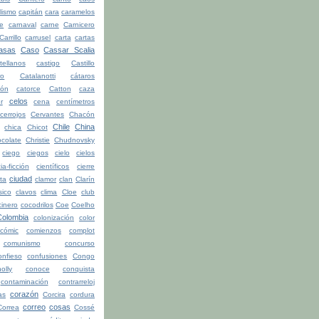
lismo
capitán
cara
caramelos
be
carnaval
carne
Carnicero
Carrillo
carrusel
carta
cartas
asas
Caso
Cassar Scalia
tellanos
castigo
Castillo
ro
Catalanotti
cátaros
tón
catorce
Catton
caza
celos
r
cena
centímetros
cerrojos
Cervantes
Chacón
Chile
China
chica
Chicot
colate
Christie
Chudnovsky
ciego
ciegos
cielo
cielos
ia-ficción
científicos
cierre
ciudad
ita
clamor
clan
Clarín
sico
clavos
clima
Cloe
club
cinero
cocodrilos
Coe
Coelho
Colombia
colonización
color
cómic
comienzos
complot
comunismo
concurso
onfieso
confusiones
Congo
olly
conoce
conquista
contaminación
contrarreloj
corazón
as
Corcira
cordura
correo
cosas
Correa
Cossé