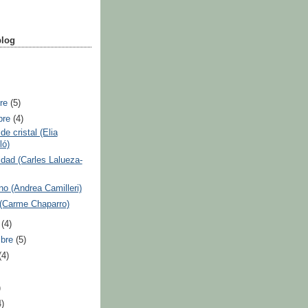
blog
bre
(5)
bre
(4)
de cristal (Elia
ló)
dad (Carles Lalueza-
no (Andrea Camilleri)
 (Carme Chaparro)
e
(4)
mbre
(5)
(4)
)
4)