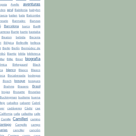
aventuras
opsia
Avello
azul
udes
Babilonia
babylon
Baeza
bailan
bala
Balcombe
neario
Bannalec
Banzas
ó
Barcelona
barco
Barilli
arreras
Barrie
barrio
bastaba
Beaton
bebida
Becerra
t
Bélgica
Belleville
belleza
t
Berlin
Berlín
Bermúdez de
tibú
Biarritz
biblia
biblioteca
biografía
illar
Billie
Binet
ímica
Birkegaard
Black
blanco
ca
Blasco
Blasco
oca
Bocabesada
bodegas
bosque
Bosch
bosques
Brasil
Brahms
Brasero
brujas
Brusatte
Bruselas
Buckingman
budismo
buena
lejo
caballos
cabaret
Cabré
ver
cadáveres
Cádiz
cae
California
calla
calladita
calle
Camilleri
Camille
camino
ntiago
Campillo
campo
arias
canciller
canción
bis
Cantero
canto
caos