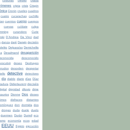
costuras
crédito
criada
rímenes
cripta
crisis
Crispin
ónica
Cronin
crueles
cuadros
cuatro
cucarachas
cuchillo
cuerpo
tan
cuentos
cuerpos
cuevas
cuídate
culpa
mming
curandero
Curie
rski
D¨Andrea
Da Vinci
dad
s
danza
daré
Darwin
decisión
delito
Delparaíso
Demichellis
desaparición
da
Desalmand
sconocida
desconocido
escubrir
deseo
Deshayes
snudos
desorden
despertar
detective
ello
detectives
día
n
diablo
diario
días
Díaz
ctadura
Didierlaurent
dieciséis
igital
dignidad
diluvio
dime
Dios
saurios
Dionne
dioses
timos
disfraces
distantes
omínguez
don
dormida
dos
drogas
duda
duele
duelo
duermen
Durán
Durrell
eco
ismo
economía
ecos
edad
EEUU
Egipto
ejecución