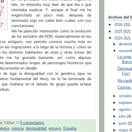
hilo, no entendía muy bien de qué iba o qué
intentaba explicar. Y, aunque al final me ha
enganchado un poco más, después de
Archivo del 
terminarlo sigo sin saber bien cuáles son sus
►
2026
(31)
conclusiones.
Me he parecido interesante cómo la evolución
►
2025
(52)
de los estudios del ADN, especialmente en los
▼
2024
(52)
gicos antiguos, nos permite conocer mucho más en
►
diciem
on las migraciones a lo largo de la historia y cómo se
▼
noviem
 los distintos habitantes de unas y otras zonas del
La soga 
te me ha gustado bastante, así como algunas
Barce
re determinados linajes de personajes históricos que
documentar en detalle.
Desigual
o de ligar la desigualdad con la genética (que se
Fox)
etivo fundamental del libro), no lo he terminado de
Riccardi
o que mañana en el debate de grupo pueda aclarar
Castigo
 ideas.
►
octubr
►
septie
►
agosto
►
julio
(4)
un Yáñez
0 comentarios
►
junio
(5
ología
,
ciencia
,
desigualdad
,
ensayo
,
España
,
►
mayo
(