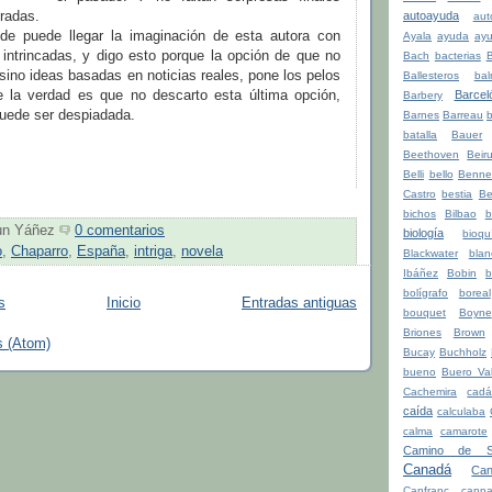
radas.
autoayuda
aut
de puede llegar la imaginación de esta autora con
Ayala
ayuda
ay
 intrincadas, y digo esto porque la opción de que no
Bach
bacterias
sino ideas basadas en noticias reales, pone los pelos
Ballesteros
bal
 la verdad es que no descarto esta última opción,
Barcel
Barbery
puede ser despiadada.
Barnes
Barreau
b
batalla
Bauer
Beethoven
Beiru
Belli
bello
Benne
Castro
bestia
Be
bichos
Bilbao
b
un Yáñez
0 comentarios
biología
bioqu
o
,
Chaparro
,
España
,
intriga
,
novela
Blackwater
blan
Ibáñez
Bobin
b
bolígrafo
boreal
s
Inicio
Entradas antiguas
bouquet
Boyne
Briones
Brown
s (Atom)
Bucay
Buchholz
bueno
Buero Val
Cachemira
cadá
caída
calculaba
calma
camarote
Camino de Sa
Canadá
Can
Canfranc
canna