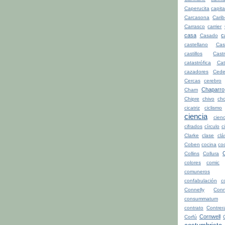
Caperucita
capita
Carcasona
Cari
Carrasco
carrier
casa
c
Casado
castellano
Cas
castillos
Cast
catastrófica
Ca
cazadores
Cede
Cercas
cerebro
Chaparro
Cham
Chipre
chivo
cho
cicatriz
ciclismo
ciencia
cienc
cifrados
círculo
c
Clarke
clase
clá
Coben
cocina
co
Collins
Collura
colores
comic
comuneros
confabulación
c
Connelly
Conn
consummatum
contrato
Contrer
Cornwell
Corfú