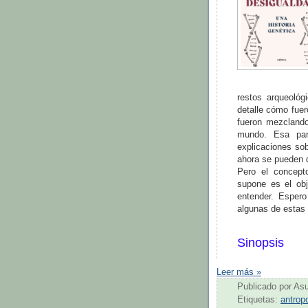
restos arqueoló
detalle cómo fuer
fueron mezclando
mundo. Esa par
explicaciones sob
ahora se pueden 
Pero el concept
supone es el obj
entender. Esper
algunas de estas
Sinopsis
Leer más »
Publicado por
As
Etiquetas:
antrop