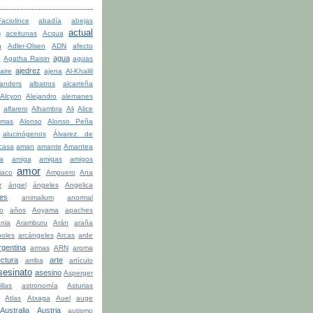
ciolince
abadía
abejas
actual
n
aceitunas
Acqua
n
Adler-Olsen
ADN
afecto
agua
a
Agatha Raisin
aguas
ajedrez
aire
ajena
Al-Khalili
anders
albatros
alcarreña
Alcyon
Alejandro
alemanes
alfarero
Alhambra
Ali
Alice
lmas
Alonso
Alonso Peña
alucinógenos
Álvarez de
casa
aman
amante
Amantea
la
amiga
amigas
amigos
amor
iaco
Ampuero
Ana
r
ángel
ángeles
Angelica
les
animalium
anormal
o
años
Aoyama
apaches
ania
Aramburu
Arán
araña
boles
arcángeles
Arcas
arde
rgentina
armas
ARN
aroma
ectura
arte
arriba
artículo
sesinato
asesino
Asperger
illas
astronomía
Asturias
Atlas
Atxaga
Auel
auge
Australia
Austria
autismo