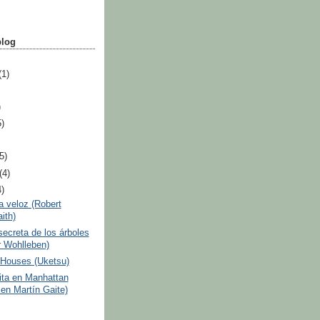
blog
(1)
)
5)
(5)
(4)
4)
 veloz (Robert
ith)
secreta de los árboles
r Wohlleben)
 Houses (Uketsu)
ita en Manhattan
en Martín Gaite)