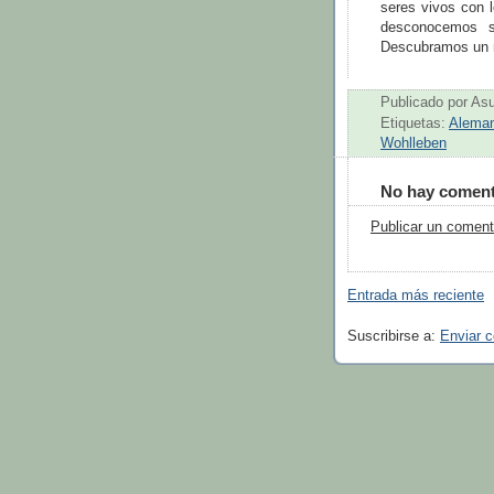
seres vivos con 
desconocemos su
Descubramos un m
Publicado por
As
Etiquetas:
Aleman
Wohlleben
No hay coment
Publicar un coment
Entrada más reciente
Suscribirse a:
Enviar 