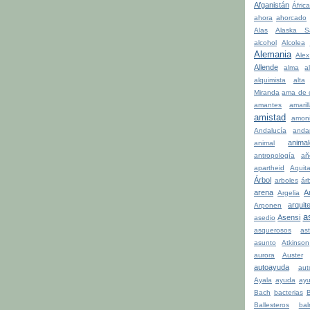
Afganistán
Áfric
ahora
ahorcado
Alas
Alaska S
alcohol
Alcolea
Alemania
Alex
Allende
alma
a
alquimista
alta
Miranda
ama de 
amantes
amaril
amistad
amon
Andalucía
anda
anima
animal
antropología
añ
apartheid
Aquit
Árbol
arboles
ár
arena
A
Argelia
arquit
Arponen
a
Asensi
asedio
asquerosos
ast
asunto
Atkinson
aurora
Auster
autoayuda
aut
Ayala
ayuda
ay
Bach
bacterias
Ballesteros
bal