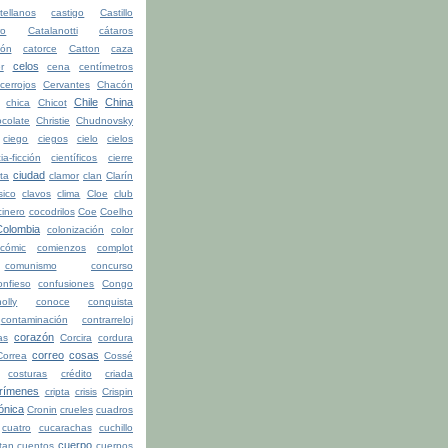
tellanos
castigo
Castillo
ro
Catalanotti
cátaros
tón
catorce
Catton
caza
celos
r
cena
centímetros
cerrojos
Cervantes
Chacón
Chile
China
chica
Chicot
colate
Christie
Chudnovsky
ciego
ciegos
cielo
cielos
ia-ficción
científicos
cierre
ciudad
ita
clamor
clan
Clarín
sico
clavos
clima
Cloe
club
cinero
cocodrilos
Coe
Coelho
Colombia
colonización
color
cómic
comienzos
complot
comunismo
concurso
onfieso
confusiones
Congo
olly
conoce
conquista
contaminación
contrarreloj
corazón
as
Corcira
cordura
correo
cosas
Correa
Cossé
costuras
crédito
criada
rímenes
cripta
crisis
Crispin
ónica
Cronin
crueles
cuadros
cuatro
cucarachas
cuchillo
cuerpo
tan
cuentos
cuerpos