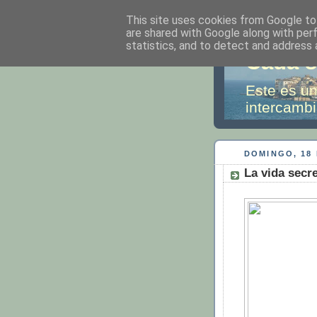
This site uses cookies from Google to 
are shared with Google along with per
statistics, and to detect and address 
Cada s
Este es un
intercambi
DOMINGO, 18 
La vida secr