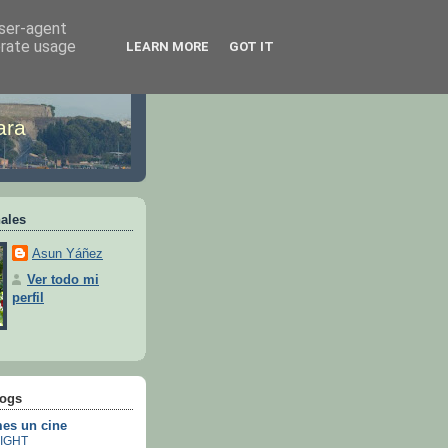
user-agent
erate usage
LEARN MORE
GOT IT
ara
ales
Asun Yáñez
Ver todo mi
perfil
logs
es un cine
IGHT