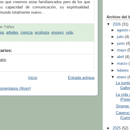
los que creemos estar familiarizados pero de los que
 capacidad de comunicación, su espiritualidad.
undo totalmente nuevo...
Archivo del 
▼
2026
(31)
un Yáñez
►
agosto
ia
,
arboles
,
ciencia
,
ecología
,
ensayo
,
vida
,
►
julio
(4)
►
junio
(4
arios:
►
mayo
(
►
abril
(4)
ario
►
marzo
►
febrero
▼
enero
(
Inicio
Entrada antigua
La tumba
Galbra
comentarios (Atom)
La vida 
(Pete
Strange
Caperuc
(Carm
►
2025
(52)