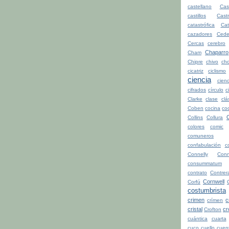
castellano
Cas
castillos
Cast
catastrófica
Ca
cazadores
Cede
Cercas
cerebro
Chaparro
Cham
Chipre
chivo
cho
cicatriz
ciclismo
ciencia
cienc
cifrados
círculo
c
Clarke
clase
clá
Coben
cocina
co
Collins
Collura
colores
comic
comuneros
confabulación
c
Connelly
Conn
consummatum
contrato
Contrer
Cornwell
Corfú
costumbrista
crimen
c
crímen
cristal
cr
Crofton
cuántica
cuarta
cuco
cuello
cuen