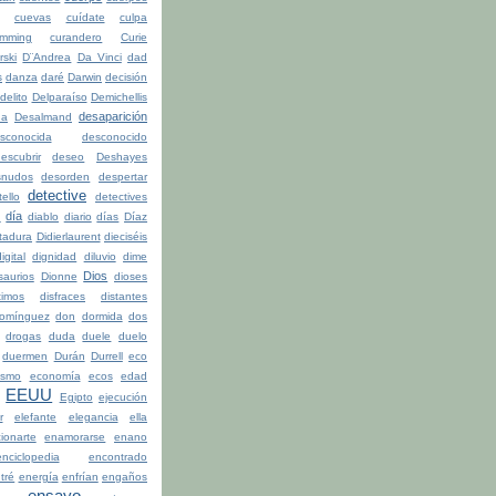
cuevas
cuídate
culpa
mming
curandero
Curie
rski
D¨Andrea
Da Vinci
dad
s
danza
daré
Darwin
decisión
delito
Delparaíso
Demichellis
desaparición
da
Desalmand
sconocida
desconocido
escubrir
deseo
Deshayes
snudos
desorden
despertar
detective
ello
detectives
día
n
diablo
diario
días
Díaz
ctadura
Didierlaurent
dieciséis
igital
dignidad
diluvio
dime
Dios
saurios
Dionne
dioses
timos
disfraces
distantes
omínguez
don
dormida
dos
drogas
duda
duele
duelo
duermen
Durán
Durrell
eco
ismo
economía
ecos
edad
EEUU
Egipto
ejecución
r
elefante
elegancia
ella
ionarte
enamorarse
enano
enciclopedia
encontrado
tré
energía
enfrían
engaños
ensayo