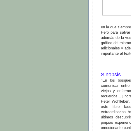
en la que siempr
Pero para salvar
además de la vers
gráfica del mism
adicionales y ad
importante al tex
Sinopsis
"En los bosque
comunican entre 
viejos y enferm
recuerdos... ¡Incre
Peter Wohlleben,
este libro fas
extraordinarias 
últimos descubri
porpias experien
emocionante punt