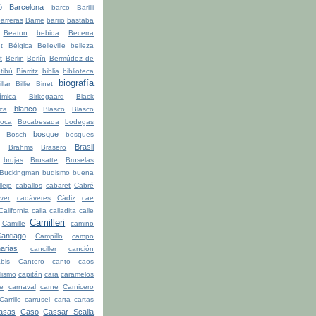
ó
Barcelona
barco
Barilli
arreras
Barrie
barrio
bastaba
Beaton
bebida
Becerra
t
Bélgica
Belleville
belleza
t
Berlin
Berlín
Bermúdez de
tibú
Biarritz
biblia
biblioteca
biografía
illar
Billie
Binet
ímica
Birkegaard
Black
blanco
ca
Blasco
Blasco
oca
Bocabesada
bodegas
bosque
Bosch
bosques
Brasil
Brahms
Brasero
brujas
Brusatte
Bruselas
Buckingman
budismo
buena
lejo
caballos
cabaret
Cabré
ver
cadáveres
Cádiz
cae
California
calla
calladita
calle
Camilleri
Camille
camino
ntiago
Campillo
campo
arias
canciller
canción
bis
Cantero
canto
caos
lismo
capitán
cara
caramelos
be
carnaval
carne
Carnicero
Carrillo
carrusel
carta
cartas
asas
Caso
Cassar Scalia