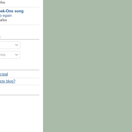
años
ek-One song
go egain
 años
a
ios
cipal
ste blog?