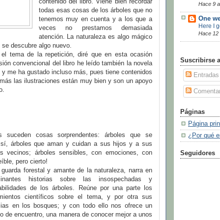
contenido del libro. Viene bien recordar
Hace 9 
todas esas cosas de los árboles que no
One we
tenemos muy en cuenta y a los que a
Here I 
veces no prestamos demasiada
Hace 12
atención. La naturaleza es algo mágico
e se descubre algo nuevo.
 el tema de la repetición, diré que en esta ocasión
Suscribirse 
ión convencional del libro he leído también la novela
o y me ha gustado incluso más, pues tiene contenidos
Entradas
emás las ilustraciones están muy bien y son un apoyo
to.
Comentar
Páginas
Página prin
s suceden cosas sorprendentes: árboles que se
¿Por qué e
sí, árboles que aman y cuidan a sus hijos y a sus
os vecinos; árboles sensibles, con emociones, con
Seguidores
íble, pero cierto!
 guarda forestal y amante de la naturaleza, narra en
cinantes historias sobre las insospechadas y
habilidades de los árboles. Reúne por una parte los
mientos científicos sobre el tema, y por otra sus
cias en los bosques; y con todo ello nos ofrece un
o de encuentro, una manera de conocer mejor a unos