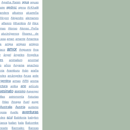
agua
a
Agatha Raisin
aguas
ajedrez
aire
ajena
Al-Khalili
anders
albatros
alcarreña
Alcyon
Alejandro
alemanes
alfarero
Alhambra
Ali
Alice
lmas
Alonso
Alonso Peña
alucinógenos
Álvarez de
casa
aman
amante
Amantea
la
amiga
amigas
amigos
amor
iaco
Ampuero
Ana
r
ángel
ángeles
Angelica
les
animalium
anormal
o
años
Aoyama
apaches
ania
Aramburu
Arán
araña
boles
arcángeles
Arcas
arde
rgentina
armas
ARN
aroma
ectura
arte
arriba
artículo
sesinato
asesino
Asperger
illas
astronomía
Asturias
Atlas
Atxaga
Auel
auge
Australia
Austria
autismo
aventuras
opsia
Avello
azul
udes
Babilonia
babylon
Baeza
bailan
bala
Balcombe
neario
Bannalec
Banzas