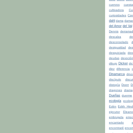
cuervos
cuesta
cultivadora
Cu
curiosidades
Cze
dahl
dama
dama
del Amor
del Val
Dennis
derrama
descalza
de
desconsolado
d
desigualdad
de
desquiciada
dest
deudas
devoció
Dicker
dibujo
di
diez
diferencia
d
Dinamarca
dino
discípulo
discu
distopía
Doerr
D
dragones
drama
Dueñas
duerme
ecología
ecolog
Edén
Edith Hind
ejecutor
Eleano
embrujada
emoc
encantado
encontraré
encon