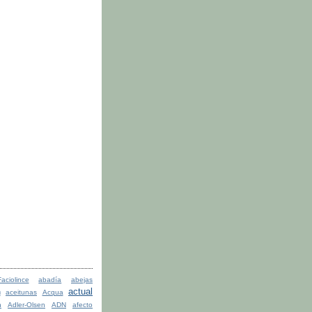
ciolince
abadía
abejas
actual
n
aceitunas
Acqua
n
Adler-Olsen
ADN
afecto