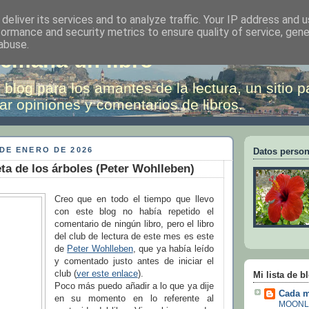
deliver its services and to analyze traffic. Your IP address and 
formance and security metrics to ensure quality of service, gen
abuse.
emana un libro
 blog para los amantes de la lectura, un sitio p
ar opiniones y comentarios de libros.
DE ENERO DE 2026
Datos person
eta de los árboles (Peter Wohlleben)
Creo que en todo el tiempo que llevo
con este blog no había repetido el
comentario de ningún libro, pero el libro
del club de lectura de este mes es este
de
Peter Wohlleben
, que ya había leído
y comentado justo antes de iniciar el
club (
ver este enlace
).
Mi lista de b
Poco más puedo añadir a lo que ya dije
Cada m
en su momento en lo referente al
MOONL