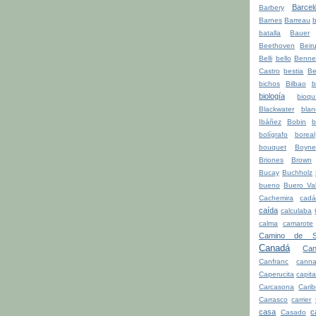
Barcel
Barbery
Barnes
Barreau
b
batalla
Bauer
Beethoven
Beiru
Belli
bello
Benne
Castro
bestia
Be
bichos
Bilbao
b
biología
bioqu
Blackwater
blan
Ibáñez
Bobin
b
bolígrafo
boreal
bouquet
Boyne
Briones
Brown
Bucay
Buchholz
bueno
Buero Val
Cachemira
cadá
caída
calculaba
calma
camarote
Camino de Sa
Canadá
Can
Canfranc
canna
Caperucita
capita
Carcasona
Cari
Carrasco
carrier
casa
c
Casado