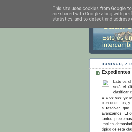
This site uses cookies from Google to 
are shared with Google along with per
statistics, and to detect and address 
Cada s
Este es un
intercambi
DOMINGO, 2 D
Expedientes 
Este es el
será el ú
clasificar
allá de ese géne
bien descritos, y
a resolver, que
avanzamos. El de
tantos problemas
implica demasiad
típico de esta cl