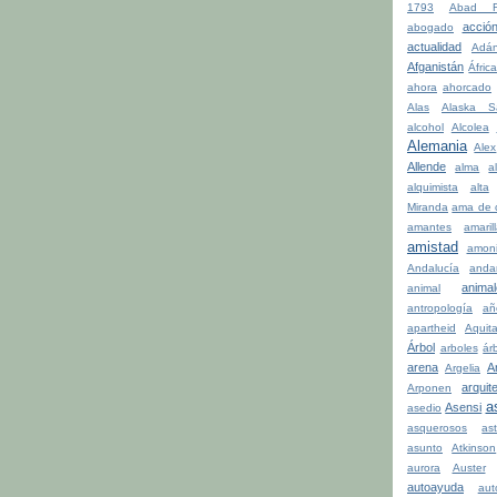
1793
Abad Fa
acció
abogado
actualidad
Adá
Afganistán
Áfric
ahora
ahorcado
Alas
Alaska S
alcohol
Alcolea
Alemania
Alex
Allende
alma
a
alquimista
alta
Miranda
ama de 
amantes
amaril
amistad
amon
Andalucía
anda
anima
animal
antropología
añ
apartheid
Aquit
Árbol
arboles
ár
arena
A
Argelia
arquit
Arponen
a
Asensi
asedio
asquerosos
ast
asunto
Atkinson
aurora
Auster
autoayuda
aut