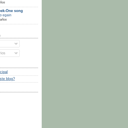
años
ek-One song
go egain
 años
a
ios
cipal
ste blog?