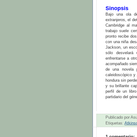
Sinopsis
Bajo una ola de
extranjeros, el 
Cambridge al ma
trabajo suele cen
pronto recibe dos
con una niña des
Jackson, un escoc
sólo desvelará 
enfrentarse a ot
acompañado siempr
de una novela p
caleidoscópico y 
hondura sin perde
y su brillante ca
perfil de un lib
partidario del gén
Publicado por
As
Etiquetas:
Atkins
1 comentario: