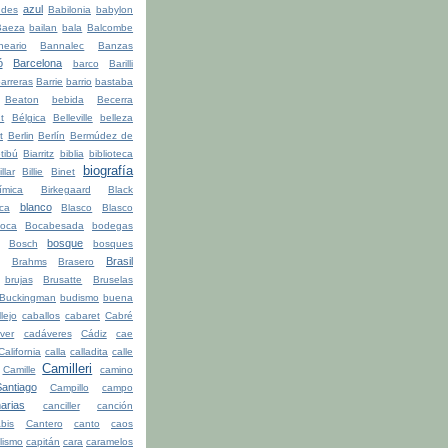
azul
udes
Babilonia
babylon
Baeza
bailan
bala
Balcombe
neario
Bannalec
Banzas
ó
Barcelona
barco
Barilli
arreras
Barrie
barrio
bastaba
Beaton
bebida
Becerra
t
Bélgica
Belleville
belleza
t
Berlin
Berlín
Bermúdez de
tibú
Biarritz
biblia
biblioteca
biografía
illar
Billie
Binet
ímica
Birkegaard
Black
blanco
ca
Blasco
Blasco
oca
Bocabesada
bodegas
bosque
Bosch
bosques
Brasil
Brahms
Brasero
brujas
Brusatte
Bruselas
Buckingman
budismo
buena
lejo
caballos
cabaret
Cabré
ver
cadáveres
Cádiz
cae
California
calla
calladita
calle
Camilleri
Camille
camino
ntiago
Campillo
campo
arias
canciller
canción
bis
Cantero
canto
caos
lismo
capitán
cara
caramelos