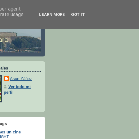
user-agent
erate usage
LEARN MORE
GOT IT
ara
ales
Asun Yáñez
Ver todo mi
perfil
logs
es un cine
IGHT