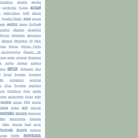
ciolince
abadía
abejas
actual
n
aceitunas
Acqua
n
Adler-Olsen
ADN
afecto
agua
a
Agatha Raisin
aguas
ajedrez
aire
ajena
Al-Khalili
anders
albatros
alcarreña
Alcyon
Alejandro
alemanes
alfarero
Alhambra
Ali
Alice
lmas
Alonso
Alonso Peña
alucinógenos
Álvarez de
casa
aman
amante
Amantea
la
amiga
amigas
amigos
amor
iaco
Ampuero
Ana
r
ángel
ángeles
Angelica
les
animalium
anormal
o
años
Aoyama
apaches
ania
Aramburu
Arán
araña
boles
arcángeles
Arcas
arde
rgentina
armas
ARN
aroma
ectura
arte
arriba
artículo
sesinato
asesino
Asperger
illas
astronomía
Asturias
Atlas
Atxaga
Auel
auge
Australia
Austria
autismo
aventuras
opsia
Avello