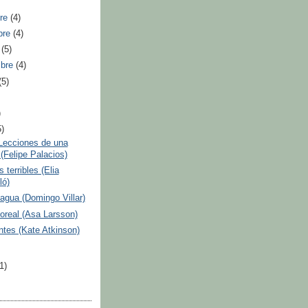
bre
(4)
bre
(4)
e
(5)
mbre
(4)
(5)
)
5)
 Lecciones de una
(Felipe Palacios)
 terribles (Elia
ló)
agua (Domingo Villar)
oreal (Asa Larsson)
tes (Kate Atkinson)
(1)