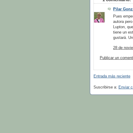
Pilar Gonz
Pues empecé
autora per
Lupton, que
tiene un es
gustará. U
28 de novie
Publicar un coment
Entrada más reciente
Suscribirse a:
Enviar 