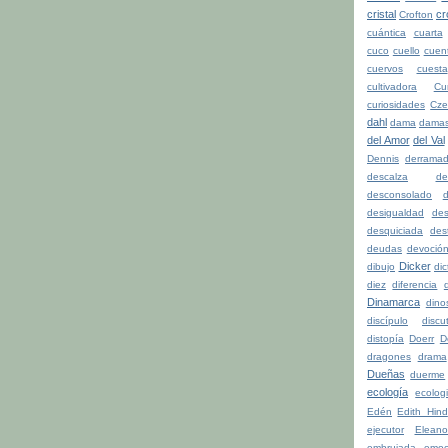
cristal
cr
Crofton
cuántica
cuarta
cuco
cuello
cuen
cuervos
cuesta
cultivadora
Cu
curiosidades
Cze
dahl
dama
dama
del Amor
del Val
Dennis
derrama
descalza
de
desconsolado
d
desigualdad
de
desquiciada
dest
deudas
devoció
Dicker
dibujo
di
diez
diferencia
d
Dinamarca
dino
discípulo
discu
distopía
Doerr
D
dragones
drama
Dueñas
duerme
ecología
ecolog
Edén
Edith Hind
ejecutor
Eleano
embrujada
emoc