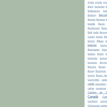
Ayala
ayuda
ay
Bach
bacterias
Ballesteros
bal
Barcel
Barbery
Barnes
Barreau
b
batalla
Bauer
Beethoven
Beiru
Belli
bello
Benne
Castro
bestia
Be
bichos
Bilbao
b
biología
bioqu
Blackwater
blan
Ibáñez
Bobin
b
bolígrafo
boreal
bouquet
Boyne
Briones
Brown
Bucay
Buchholz
bueno
Buero Val
Cachemira
cadá
caída
calculaba
calma
camarote
Camino de Sa
Canadá
Can
Canfranc
canna
Caperucita
capita