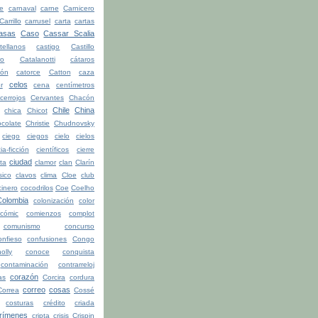
be
carnaval
carne
Carnicero
Carrillo
carrusel
carta
cartas
asas
Caso
Cassar Scalia
tellanos
castigo
Castillo
ro
Catalanotti
cátaros
tón
catorce
Catton
caza
celos
r
cena
centímetros
cerrojos
Cervantes
Chacón
Chile
China
chica
Chicot
colate
Christie
Chudnovsky
ciego
ciegos
cielo
cielos
ia-ficción
científicos
cierre
ciudad
ita
clamor
clan
Clarín
sico
clavos
clima
Cloe
club
cinero
cocodrilos
Coe
Coelho
Colombia
colonización
color
cómic
comienzos
complot
comunismo
concurso
onfieso
confusiones
Congo
olly
conoce
conquista
contaminación
contrarreloj
corazón
as
Corcira
cordura
correo
cosas
Correa
Cossé
costuras
crédito
criada
rímenes
cripta
crisis
Crispin