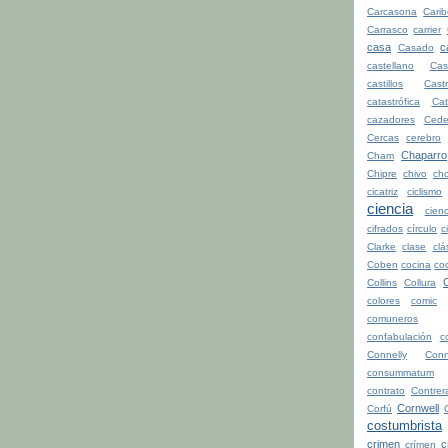
Carcasona
Cari
Carrasco
carrier
casa
c
Casado
castellano
Cas
castillos
Cast
catastrófica
Ca
cazadores
Cede
Cercas
cerebro
Chaparro
Cham
Chipre
chivo
cho
cicatriz
ciclismo
ciencia
cienc
cifrados
círculo
c
Clarke
clase
clá
Coben
cocina
co
Collins
Collura
colores
comic
comuneros
confabulación
c
Connelly
Conn
consummatum
contrato
Contrer
Cornwell
Corfú
costumbrista
crimen
c
crímen