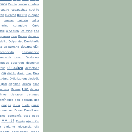
ónica
Cronin
crueles
cuadros
cuatro
cucarachas
cuchillo
cuerpo
tan
cuentos
cuerpos
cuevas
cuídate
culpa
mming
curandero
Curie
rski
D¨Andrea
Da Vinci
dad
s
danza
daré
Darwin
decisión
delito
Delparaíso
Demichellis
desaparición
da
Desalmand
sconocida
desconocido
escubrir
deseo
Deshayes
snudos
desorden
despertar
detective
ello
detectives
día
n
diablo
diario
días
Díaz
ctadura
Didierlaurent
dieciséis
igital
dignidad
diluvio
dime
Dios
saurios
Dionne
dioses
timos
disfraces
distantes
omínguez
don
dormida
dos
drogas
duda
duele
duelo
duermen
Durán
Durrell
eco
ismo
economía
ecos
edad
EEUU
Egipto
ejecución
r
elefante
elegancia
ella
ionarte
enamorarse
enano