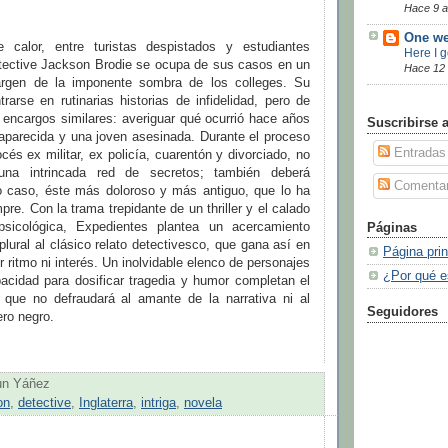
Hace 9 
One we
 calor, entre turistas despistados y estudiantes
Here I 
detective Jackson Brodie se ocupa de sus casos en un
Hace 12
rgen de la imponente sombra de los colleges. Su
trarse en rutinarias historias de infidelidad, pero de
 encargos similares: averiguar qué ocurrió hace años
Suscribirse 
aparecida y una joven asesinada. Durante el proceso
Entradas
és ex militar, ex policía, cuarentón y divorciado, no
una intrincada red de secretos; también deberá
Comentar
ro caso, éste más doloroso y más antiguo, que lo ha
e. Con la trama trepidante de un thriller y el calado
sicológica, Expedientes plantea un acercamiento
Páginas
plural al clásico relato detectivesco, que gana así en
Página prin
r ritmo ni interés. Un inolvidable elenco de personajes
¿Por qué e
pacidad para dosificar tragedia y humor completan el
ro que no defraudará al amante de la narrativa ni al
Seguidores
ero negro.
un Yáñez
on
,
detective
,
Inglaterra
,
intriga
,
novela