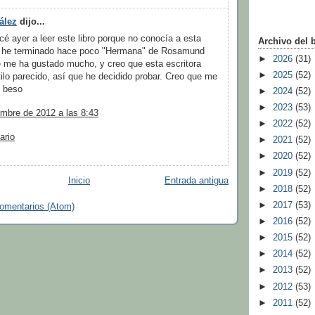
ález
dijo...
 ayer a leer este libro porque no conocía a esta
Archivo del 
o he terminado hace poco "Hermana" de Rosamund
►
2026
(31)
 me ha gustado mucho, y creo que esta escritora
►
2025
(52)
tilo parecido, así que he decidido probar. Creo que me
n beso
►
2024
(52)
►
2023
(53)
mbre de 2012 a las 8:43
►
2022
(52)
ario
►
2021
(52)
►
2020
(52)
►
2019
(52)
Inicio
Entrada antigua
►
2018
(52)
►
2017
(53)
comentarios (Atom)
►
2016
(52)
►
2015
(52)
►
2014
(52)
►
2013
(52)
►
2012
(53)
►
2011
(52)