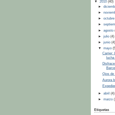
▼
2010
(40)
►
diciem
►
noviem
►
octubr
►
septie
►
agosto
►
julio
(4)
►
junio
(4
▼
mayo
(
Carrier:
lucha 
Disfraces
Barce
Ojos de 
Aurora b
Expedien
►
abril
(4)
►
marzo
Etiquetas