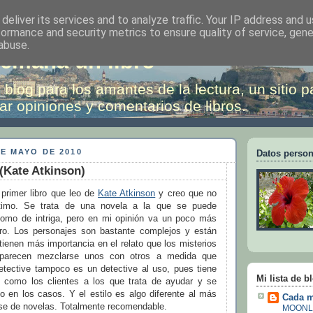
deliver its services and to analyze traffic. Your IP address and 
formance and security metrics to ensure quality of service, gen
abuse.
emana un libro
 blog para los amantes de la lectura, un sitio p
ar opiniones y comentarios de libros.
E MAYO DE 2010
Datos person
(Kate Atkinson)
 primer libro que leo de
Kate Atkinson
y creo que no
ltimo. Se trata de una novela a la que se puede
 como de intriga, pero en mi opinión va un poco más
ro. Los personajes son bastante complejos y están
 tienen más importancia en el relato que los misterios
 parecen mezclarse unos con otros a medida que
tective tampoco es un detective al uso, pues tiene
Mi lista de b
 como los clientes a los que trata de ayudar y se
o en los casos. Y el estilo es algo diferente al más
Cada m
ase de novelas. Totalmente recomendable.
MOONL