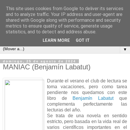
This site uses cookies from Google to deliver its services
Cada semana un libro
and to analyze traffic. Your IP address and user-agent are
shared with Google along with performance and security
metrics to ensure quality of service, generate usage
Este es un blog para los amantes de la lectura, un sitio para
statistics, and to detect and address abuse.
intercambiar opiniones y comentarios de libros.
LEARN MORE
GOT IT
▼
domingo, 25 de agosto de 2024
MANIAC (Benjamín Labatut)
Durante el verano el club de lectura se
toma vacaciones, pero como tarea
pendiente nos quedamos con este
libro de
Benjamín Labatut
que
complementa perfectamente las
lecturas del año.
Se trata de una novela en sentido
estricto, pero basada en la vida real de
varios científicos importantes en el