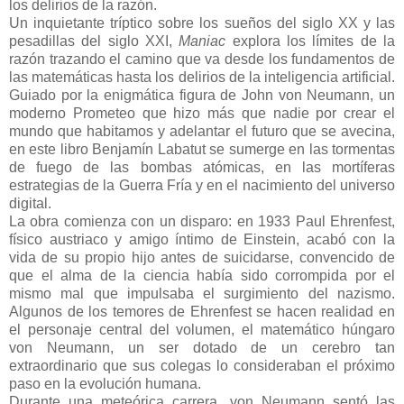
los delirios de la razón.
Un inquietante tríptico sobre los sueños del siglo XX y las
pesadillas del siglo XXI,
Maniac
explora los límites de la
razón trazando el camino que va desde los fundamentos de
las matemáticas hasta los delirios de la inteligencia artificial.
Guiado por la enigmática figura de John von Neumann, un
moderno Prometeo que hizo más que nadie por crear el
mundo que habitamos y adelantar el futuro que se avecina,
en este libro Benjamín Labatut se sumerge en las tormentas
de fuego de las bombas atómicas, en las mortíferas
estrategias de la Guerra Fría y en el nacimiento del universo
digital.
La obra comienza con un disparo: en 1933 Paul Ehrenfest,
físico austriaco y amigo íntimo de Einstein, acabó con la
vida de su propio hijo antes de suicidarse, convencido de
que el alma de la ciencia había sido corrompida por el
mismo mal que impulsaba el surgimiento del nazismo.
Algunos de los temores de Ehrenfest se hacen realidad en
el personaje central del volumen, el matemático húngaro
von Neumann, un ser dotado de un cerebro tan
extraordinario que sus colegas lo consideraban el próximo
paso en la evolución humana.
Durante una meteórica carrera, von Neumann sentó las