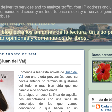
deliver its services and to analyze traffic. Your IP address and 
formance and security metrics to ensure quality of service, gen
abuse.
emana un libro
 blog para los amantes de la lectura, un sitio p
ar opiniones y comentarios de libros.
 DE AGOSTO DE 2024
Datos person
Juan del Val)
Comencé a leer esta novela de
Juan del
Val
con una cierta prevención, pues su
novela anterior no terminó de gustarme
del todo, o más bien diría que me
pareció algo sobrevalorada.
Esta sigue un poco la línea de aquella:
nos encontramos con una serie de
Mi lista de b
personajes de los que vamos
Cada m
conociendo lo que hacen en un
MOONL