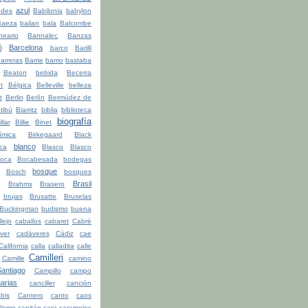
azul
udes
Babilonia
babylon
Baeza
bailan
bala
Balcombe
neario
Bannalec
Banzas
ó
Barcelona
barco
Barilli
arreras
Barrie
barrio
bastaba
Beaton
bebida
Becerra
t
Bélgica
Belleville
belleza
t
Berlin
Berlín
Bermúdez de
tibú
Biarritz
biblia
biblioteca
biografía
illar
Billie
Binet
ímica
Birkegaard
Black
blanco
ca
Blasco
Blasco
oca
Bocabesada
bodegas
bosque
Bosch
bosques
Brasil
Brahms
Brasero
brujas
Brusatte
Bruselas
Buckingman
budismo
buena
lejo
caballos
cabaret
Cabré
ver
cadáveres
Cádiz
cae
California
calla
calladita
calle
Camilleri
Camille
camino
ntiago
Campillo
campo
arias
canciller
canción
bis
Cantero
canto
caos
lismo
capitán
cara
caramelos