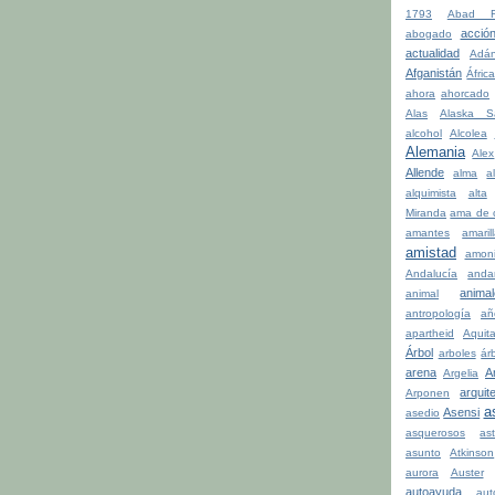
1793
Abad Fa
acció
abogado
actualidad
Adá
Afganistán
Áfric
ahora
ahorcado
Alas
Alaska S
alcohol
Alcolea
Alemania
Alex
Allende
alma
a
alquimista
alta
Miranda
ama de 
amantes
amaril
amistad
amon
Andalucía
anda
anima
animal
antropología
añ
apartheid
Aquit
Árbol
arboles
ár
arena
A
Argelia
arquit
Arponen
a
Asensi
asedio
asquerosos
ast
asunto
Atkinson
aurora
Auster
autoayuda
aut