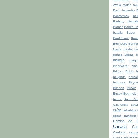
Ayala
ayuda
ay
Bach
bacterias
Ballesteros
bal
Barcel
Barbery
Barnes
Barreau
b
batalla
Bauer
Beethoven
Beiru
Belli
bello
Benne
Castro
bestia
Be
bichos
Bilbao
b
biología
bioqu
Blackwater
blan
Ibáñez
Bobin
b
bolígrafo
boreal
bouquet
Boyne
Briones
Brown
Bucay
Buchholz
bueno
Buero Val
Cachemira
cadá
caída
calculaba
calma
camarote
Camino de Sa
Canadá
Can
Canfranc
canna
Caperucita
capita