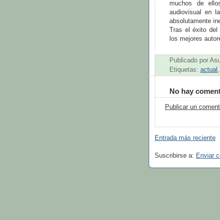
muchos de ello
audiovisual en l
absolutamente in
Tras el éxito de
los mejores autor
Publicado por
As
Etiquetas:
actual
No hay coment
Publicar un coment
Entrada más reciente
Suscribirse a:
Enviar 