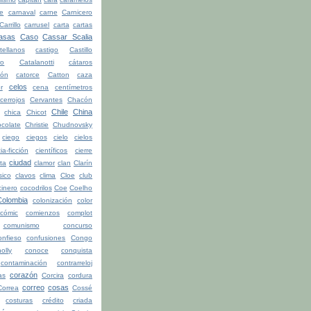
be
carnaval
carne
Carnicero
Carrillo
carrusel
carta
cartas
asas
Caso
Cassar Scalia
tellanos
castigo
Castillo
ro
Catalanotti
cátaros
tón
catorce
Catton
caza
celos
r
cena
centímetros
cerrojos
Cervantes
Chacón
Chile
China
chica
Chicot
colate
Christie
Chudnovsky
ciego
ciegos
cielo
cielos
ia-ficción
científicos
cierre
ciudad
ita
clamor
clan
Clarín
sico
clavos
clima
Cloe
club
cinero
cocodrilos
Coe
Coelho
Colombia
colonización
color
cómic
comienzos
complot
comunismo
concurso
onfieso
confusiones
Congo
olly
conoce
conquista
contaminación
contrarreloj
corazón
as
Corcira
cordura
correo
cosas
Correa
Cossé
costuras
crédito
criada