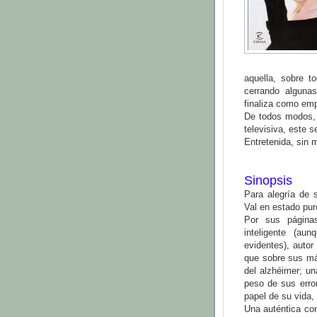
aquella, sobre t
cerrando algunas
finaliza como em
De todos modos, 
televisiva, este s
Entretenida, sin 
Sinopsis
Para alegría de 
Val en estado pu
Por sus páginas
inteligente (au
evidentes), autor
que sobre sus má
del alzhéimer; un
peso de sus erro
papel de su vida, 
Una auténtica co