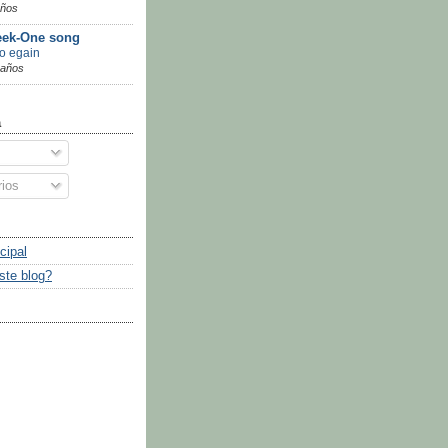
años
ek-One song
go egain
 años
a
ios
cipal
ste blog?