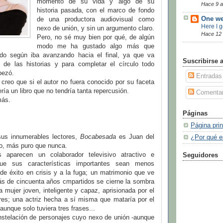
momento de su vida y algo de su
Hace 9 
historia pasada, con el marco de fondo
One we
de una productora audiovisual como
Here I 
nexo de unión, y sin un argumento claro.
Hace 12
Pero, no sé muy bien por qué, de algún
modo me ha gustado algo más que
odo según iba avanzando hacia el final, ya que va
Suscribirse 
 de las historias y para completar el círculo todo
pezó.
Entradas
creo que si el autor no fuera conocido por su faceta
ería un libro que no tendría tanta repercusión.
Comentar
más.
Páginas
Página prin
sus innumerables lectores,
Bocabesada
es Juan del
¿Por qué e
ro, más puro que nunca.
 aparecen un colaborador televisivo atractivo e
Seguidores
nque sus características importantes sean menos
 de éxito en crisis y a la fuga; un matrimonio que ve
s de cincuenta años cmpartidos se cierne la sombra
a mujer joven, inteligente y capaz, aprisionada por el
res; una actriz hecha a sí misma que mataría por el
aunque solo tuviera tres frases...
nstelación de personajes cuyo nexo de unión -aunque