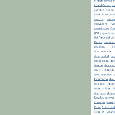
crimen
c
crímen
cristal
cr
Crofton
cuántica
cuarta
cuco
cuello
cuen
cuervos
cuesta
cultivadora
Cu
curiosidades
Cze
dahl
dama
dama
del Amor
del Val
Dennis
derrama
descalza
de
desconsolado
d
desigualdad
de
desquiciada
dest
deudas
devoció
Dicker
dibujo
di
diez
diferencia
d
Dinamarca
dino
discípulo
discu
distopía
Doerr
D
dragones
drama
Dueñas
duerme
ecología
ecolog
Edén
Edith Hind
ejecutor
Eleano