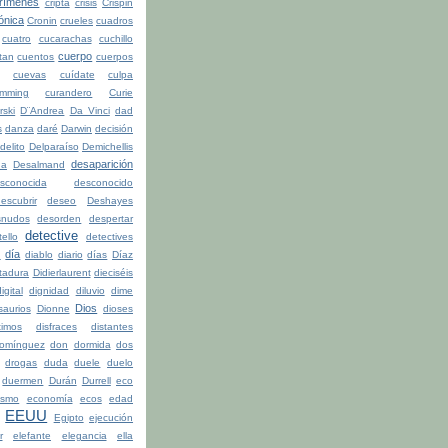
rímenes
cripta
crisis
Crispin
ónica
Cronin
crueles
cuadros
cuatro
cucarachas
cuchillo
cuerpo
tan
cuentos
cuerpos
cuevas
cuídate
culpa
mming
curandero
Curie
rski
D¨Andrea
Da Vinci
dad
s
danza
daré
Darwin
decisión
delito
Delparaíso
Demichellis
desaparición
da
Desalmand
sconocida
desconocido
escubrir
deseo
Deshayes
snudos
desorden
despertar
detective
ello
detectives
día
n
diablo
diario
días
Díaz
ctadura
Didierlaurent
dieciséis
igital
dignidad
diluvio
dime
Dios
saurios
Dionne
dioses
timos
disfraces
distantes
omínguez
don
dormida
dos
drogas
duda
duele
duelo
duermen
Durán
Durrell
eco
ismo
economía
ecos
edad
EEUU
Egipto
ejecución
r
elefante
elegancia
ella