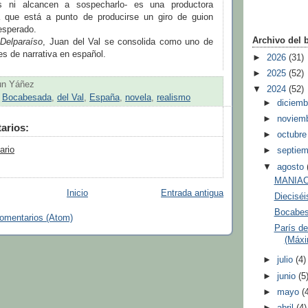
s ni alcancen a sospecharlo- es una productora
a que está a punto de producirse un giro de guion
esperado.
Archivo del 
l
Delparaíso
, Juan del Val se consolida como uno de
es de narrativa en español.
►
2026
(31)
►
2025
(52)
un Yáñez
▼
2024
(52)
,
Bocabesada
,
del Val
,
España
,
novela
,
realismo
►
diciem
►
noviem
arios:
►
octubr
ario
►
septie
▼
agosto
MANIAC 
Inicio
Entrada antigua
Dieciséi
Bocabes
comentarios (Atom)
París de
(Máxi
►
julio
(4)
►
junio
(5
►
mayo
(
►
abril
(4)