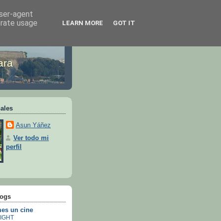
user-agent
erate usage
LEARN MORE
GOT IT
ara
ales
Asun Yáñez
Ver todo mi
perfil
logs
es un cine
IGHT