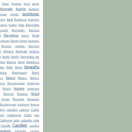
Atlas
Atxaga
Auel
auge
Australia
Austria
autismo
aventuras
opsia
Avello
azul
udes
Babilonia
babylon
Baeza
bailan
bala
Balcombe
neario
Bannalec
Banzas
ó
Barcelona
barco
Barilli
arreras
Barrie
barrio
bastaba
Beaton
bebida
Becerra
t
Bélgica
Belleville
belleza
t
Berlin
Berlín
Bermúdez de
tibú
Biarritz
biblia
biblioteca
biografía
illar
Billie
Binet
ímica
Birkegaard
Black
blanco
ca
Blasco
Blasco
oca
Bocabesada
bodegas
bosque
Bosch
bosques
Brasil
Brahms
Brasero
brujas
Brusatte
Bruselas
Buckingman
budismo
buena
lejo
caballos
cabaret
Cabré
ver
cadáveres
Cádiz
cae
California
calla
calladita
calle
Camilleri
Camille
camino
ntiago
Campillo
campo