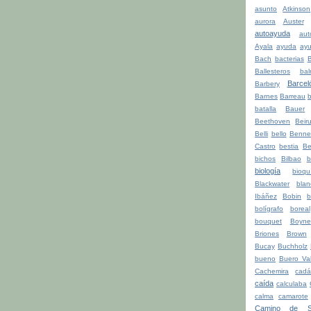
asunto
Atkinson
aurora
Auster
autoayuda
aut
Ayala
ayuda
ay
Bach
bacterias
Ballesteros
bal
Barcel
Barbery
Barnes
Barreau
b
batalla
Bauer
Beethoven
Beiru
Belli
bello
Benne
Castro
bestia
Be
bichos
Bilbao
b
biología
bioqu
Blackwater
blan
Ibáñez
Bobin
b
bolígrafo
boreal
bouquet
Boyne
Briones
Brown
Bucay
Buchholz
bueno
Buero Val
Cachemira
cadá
caída
calculaba
calma
camarote
Camino de Sa