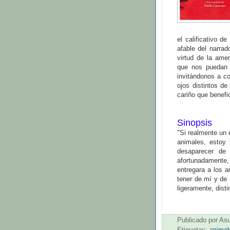
el calificativo d
afable del narrad
virtud de la ame
que nos puedan d
invitándonos a c
ojos distintos de
cariño que benefi
Sinopsis
"Si realmente un 
animales, esto
desaparecer de 
afortunadamente,
entregara a los a
tener de mí y de
ligeramente, disti
Publicado por
As