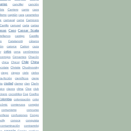
arias
canciller
canción
bis
Cantero
canto
caos
lismo
capitán
cara
caramelos
be
carnaval
carne
Carnicero
Carrillo
carrusel
carta
cartas
asas
Caso
Cassar Scalia
tellanos
castigo
Castillo
ro
Catalanotti
cátaros
tón
catorce
Catton
caza
celos
r
cena
centímetros
cerrojos
Cervantes
Chacón
Chile
China
chica
Chicot
colate
Christie
Chudnovsky
ciego
ciegos
cielo
cielos
ia-ficción
científicos
cierre
ciudad
ita
clamor
clan
Clarín
sico
clavos
clima
Cloe
club
cinero
cocodrilos
Coe
Coelho
Colombia
colonización
color
cómic
comienzos
complot
comunismo
concurso
onfieso
confusiones
Congo
olly
conoce
conquista
contaminación
contrarreloj
corazón
as
Corcira
cordura