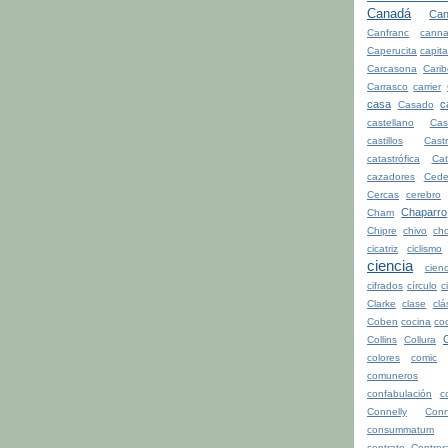
Canadá
Can
Canfranc
canna
Caperucita
capita
Carcasona
Cari
Carrasco
carrier
casa
c
Casado
castellano
Cas
castillos
Cast
catastrófica
Ca
cazadores
Cede
Cercas
cerebro
Chaparro
Cham
Chipre
chivo
cho
cicatriz
ciclismo
ciencia
cienc
cifrados
círculo
c
Clarke
clase
clá
Coben
cocina
co
Collins
Collura
colores
comic
comuneros
confabulación
c
Connelly
Conn
consummatum
contrato
Contrer