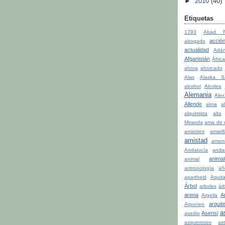
►
2010
(40)
Etiquetas
1793
Abad Fa
acció
abogado
actualidad
Adá
Afganistán
Áfric
ahora
ahorcado
Alas
Alaska S
alcohol
Alcolea
Alemania
Alex
Allende
alma
a
alquimista
alta
Miranda
ama de 
amantes
amaril
amistad
amon
Andalucía
anda
anima
animal
antropología
añ
apartheid
Aquit
Árbol
arboles
ár
arena
A
Argelia
arquit
Arponen
a
Asensi
asedio
asquerosos
ast