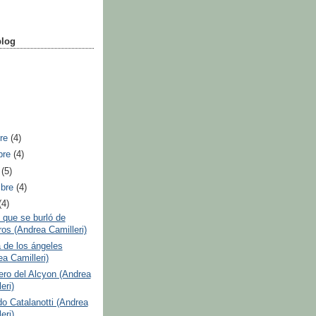
blog
bre
(4)
bre
(4)
e
(5)
mbre
(4)
(4)
e que se burló de
ros (Andrea Camilleri)
 de los ángeles
a Camilleri)
ero del Alcyon (Andrea
eri)
o Catalanotti (Andrea
eri)