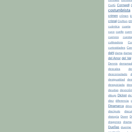
Cornwell
Corfú
costumbrista
crimen
c
crímen
cristal
cr
Crofton
cuántica
cuarta
cuco
cuello
cuen
cuervos
cuesta
cultivadora
Cu
curiosidades
Cze
dahl
dama
dama
del Amor
del Val
Dennis
derrama
descalza
de
desconsolado
d
desigualdad
de
desquiciada
dest
deudas
devoció
Dicker
dibujo
di
diez
diferencia
d
Dinamarca
dino
discípulo
discu
distopía
Doerr
D
dragones
drama
Dueñas
duerme