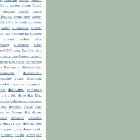
correo
cosas
Correa
Cossé
costuras
crédito
criada
rímenes
cripta
crisis
Crispin
ónica
Cronin
crueles
cuadros
cuatro
cucarachas
cuchillo
cuerpo
tan
cuentos
cuerpos
cuevas
cuídate
culpa
mming
curandero
Curie
rski
D¨Andrea
Da Vinci
dad
s
danza
daré
Darwin
decisión
delito
Delparaíso
Demichellis
desaparición
da
Desalmand
sconocida
desconocido
escubrir
deseo
Deshayes
snudos
desorden
despertar
detective
ello
detectives
día
n
diablo
diario
días
Díaz
ctadura
Didierlaurent
dieciséis
igital
dignidad
diluvio
dime
Dios
saurios
Dionne
dioses
timos
disfraces
distantes
omínguez
don
dormida
dos
drogas
duda
duele
duelo
duermen
Durán
Durrell
eco