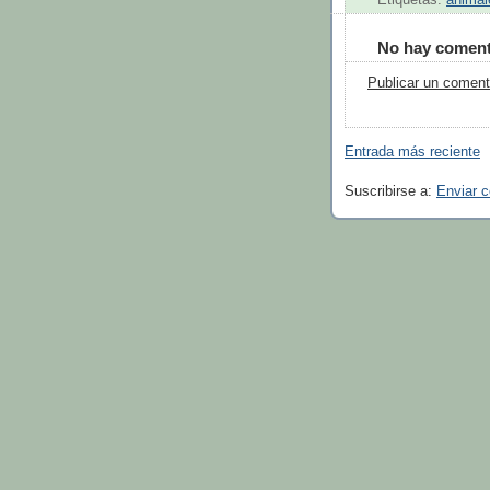
Etiquetas:
animal
No hay coment
Publicar un coment
Entrada más reciente
Suscribirse a:
Enviar 