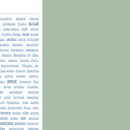
ciolince
abadía
abejas
actual
n
aceitunas
Acqua
n
Adler-Olsen
ADN
afecto
agua
a
Agatha Raisin
aguas
ajedrez
aire
ajena
Al-Khalili
anders
albatros
alcarreña
Alcyon
Alejandro
alemanes
alfarero
Alhambra
Ali
Alice
lmas
Alonso
Alonso Peña
alucinógenos
Álvarez de
casa
aman
amante
Amantea
la
amiga
amigas
amigos
amor
iaco
Ampuero
Ana
r
ángel
ángeles
Angelica
les
animalium
anormal
o
años
Aoyama
apaches
ania
Aramburu
Arán
araña
boles
arcángeles
Arcas
arde
rgentina
armas
ARN
aroma
ectura
arte
arriba
artículo
sesinato
asesino
Asperger
illas
astronomía
Asturias