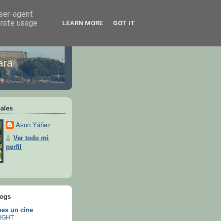
user-agent
erate usage
LEARN MORE
GOT IT
ara
ales
Asun Yáñez
Ver todo mi
perfil
logs
es un cine
IGHT