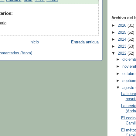
es
,
Camilleri
,
Italia
,
liebre
,
relatos
arios:
Archivo del 
ario
►
2026
(31)
►
2025
(52)
►
2024
(52)
Inicio
Entrada antigua
►
2023
(53)
comentarios (Atom)
▼
2022
(52)
►
diciem
►
noviem
►
octubr
►
septie
▼
agosto
La liebr
nosot
La secta
(Andre
El cocin
Camill
El métod
Camill