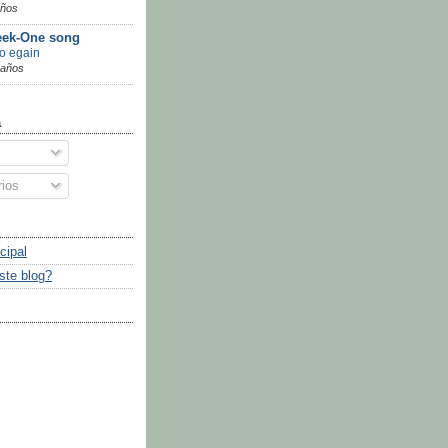
años
ek-One song
go egain
 años
a
ios
cipal
ste blog?