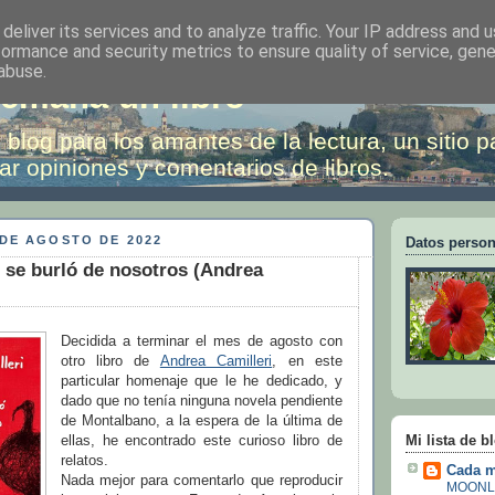
deliver its services and to analyze traffic. Your IP address and 
formance and security metrics to ensure quality of service, gen
abuse.
emana un libro
 blog para los amantes de la lectura, un sitio p
ar opiniones y comentarios de libros.
 DE AGOSTO DE 2022
Datos person
e se burló de nosotros (Andrea
Decidida a terminar el mes de agosto con
otro libro de
Andrea Camilleri
, en este
particular homenaje que le he dedicado, y
dado que no tenía ninguna novela pendiente
de Montalbano, a la espera de la última de
Mi lista de b
ellas, he encontrado este curioso libro de
relatos.
Cada m
Nada mejor para comentarlo que reproducir
MOONL