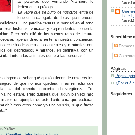
las palabras que Fernando Aramburu le
Hace 9 
dedica en su prólogo:
One we
"
La liebre que se burló de nosotros
entra de
Here I 
lleno en la categoría de libros que merecen
Hace 12
e deliciosos. Uno percibe ternura y bondad en el tono
or. Sus historias, variadas y sorprendentes, tienen la
nidad. Pero más allá de los buenos ratos de lectura
Suscribirse 
eparar, apelan directamente a nuestra conciencia,
onocer más de cerca a los animales y a mirarlos con
Entradas
 los del depredador. A mirarlos, en definitiva, con un
ciaría tanto a los animales como a las personas."
Comentar
Páginas
Página prin
día logramos saber qué opinión tienen de nosotros los
¿Por qué e
y seguro de que no nos quedará más remedio que
la faz del planeta, cubiertos de vergüenza. Yo,
Seguidores
 ya no estaré. Pero quisiera que algún bisnieto mío
nimales un ejemplar de este librito para que pudieran
 muchísimos otros como yo una opinión, ni que fuese
nta."
un Yáñez