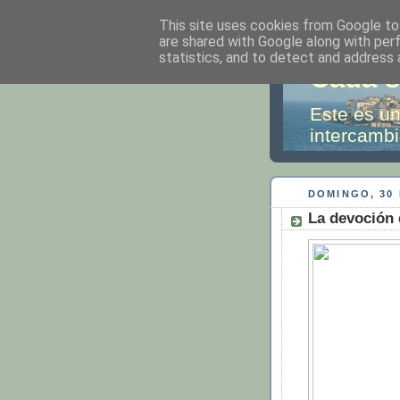
This site uses cookies from Google to 
are shared with Google along with per
statistics, and to detect and address 
Cada s
Este es un
intercambi
DOMINGO, 30 
La devoción 