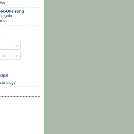
años
ek-One song
go egain
 años
a
ios
cipal
ste blog?