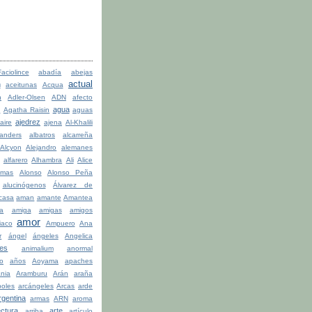
ciolince
abadía
abejas
actual
n
aceitunas
Acqua
n
Adler-Olsen
ADN
afecto
agua
a
Agatha Raisin
aguas
ajedrez
aire
ajena
Al-Khalili
anders
albatros
alcarreña
Alcyon
Alejandro
alemanes
alfarero
Alhambra
Ali
Alice
lmas
Alonso
Alonso Peña
alucinógenos
Álvarez de
casa
aman
amante
Amantea
la
amiga
amigas
amigos
amor
iaco
Ampuero
Ana
r
ángel
ángeles
Angelica
les
animalium
anormal
o
años
Aoyama
apaches
ania
Aramburu
Arán
araña
boles
arcángeles
Arcas
arde
rgentina
armas
ARN
aroma
ectura
arte
arriba
artículo