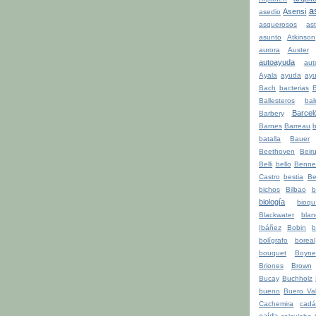
a
Asensi
asedio
asquerosos
ast
asunto
Atkinson
aurora
Auster
autoayuda
aut
Ayala
ayuda
ay
Bach
bacterias
Ballesteros
bal
Barcel
Barbery
Barnes
Barreau
b
batalla
Bauer
Beethoven
Beiru
Belli
bello
Benne
Castro
bestia
Be
bichos
Bilbao
b
biología
bioqu
Blackwater
blan
Ibáñez
Bobin
b
bolígrafo
boreal
bouquet
Boyne
Briones
Brown
Bucay
Buchholz
bueno
Buero Val
Cachemira
cadá