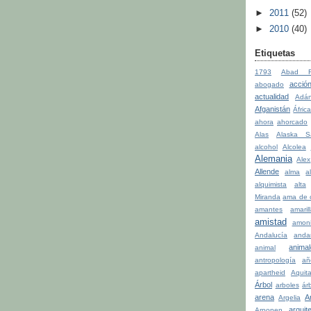
►
2011
(52)
►
2010
(40)
Etiquetas
1793
Abad Fa
acció
abogado
actualidad
Adá
Afganistán
Áfric
ahora
ahorcado
Alas
Alaska S
alcohol
Alcolea
Alemania
Alex
Allende
alma
a
alquimista
alta
Miranda
ama de 
amantes
amaril
amistad
amon
Andalucía
anda
anima
animal
antropología
añ
apartheid
Aquit
Árbol
arboles
ár
arena
A
Argelia
arquit
Arponen