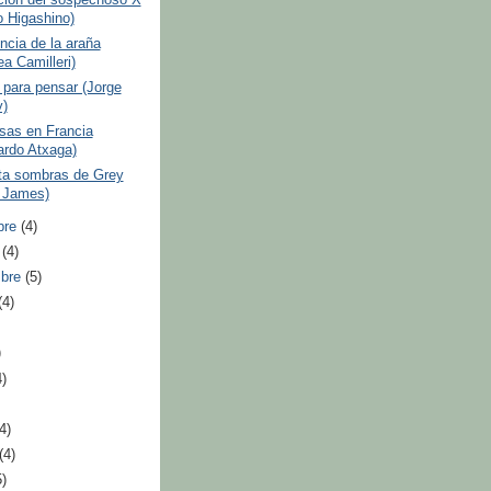
o Higashino)
ncia de la araña
a Camilleri)
para pensar (Jorge
)
sas en Francia
ardo Atxaga)
ta sombras de Grey
. James)
bre
(4)
e
(4)
mbre
(5)
(4)
)
4)
(4)
(4)
5)