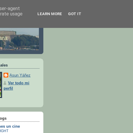
user-agent
erate usage
LEARN MORE
GOT IT
ara
ales
Asun Yáñez
Ver todo mi
perfil
logs
es un cine
IGHT