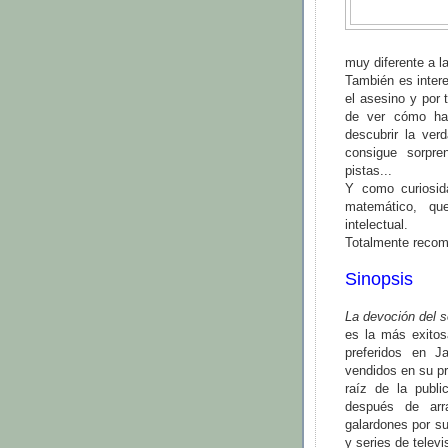
muy diferente a l
También es inter
el asesino y por 
de ver cómo ha 
descubrir la ver
consigue sorpr
pistas...
Y como curiosida
matemático, que
intelectual.
Totalmente recome
Sinopsis
La devoción del 
es la más exitos
preferidos en 
vendidos en su p
raíz de la publi
después de arr
galardones por su
y series de televi