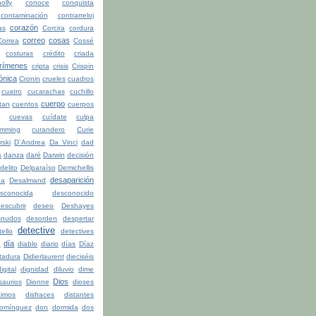
olly
conoce
conquista
contaminación
contrarreloj
corazón
as
Corcira
cordura
correo
cosas
Correa
Cossé
costuras
crédito
criada
rímenes
cripta
crisis
Crispin
ónica
Cronin
crueles
cuadros
cuatro
cucarachas
cuchillo
cuerpo
tan
cuentos
cuerpos
cuevas
cuídate
culpa
mming
curandero
Curie
rski
D¨Andrea
Da Vinci
dad
s
danza
daré
Darwin
decisión
delito
Delparaíso
Demichellis
desaparición
da
Desalmand
sconocida
desconocido
escubrir
deseo
Deshayes
snudos
desorden
despertar
detective
ello
detectives
día
n
diablo
diario
días
Díaz
ctadura
Didierlaurent
dieciséis
igital
dignidad
diluvio
dime
Dios
saurios
Dionne
dioses
timos
disfraces
distantes
omínguez
don
dormida
dos