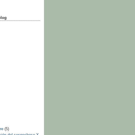
blog
bre
(5)
ción del sospechoso X