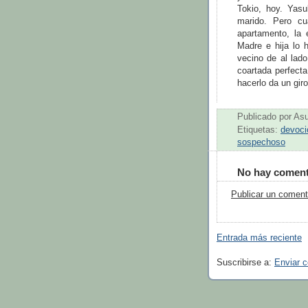
Tokio, hoy. Yas
marido. Pero c
apartamento, la
Madre e hija lo 
vecino de al lad
coartada perfect
hacerlo da un giro
Publicado por
As
Etiquetas:
devoci
sospechoso
No hay coment
Publicar un coment
Entrada más reciente
Suscribirse a:
Enviar 