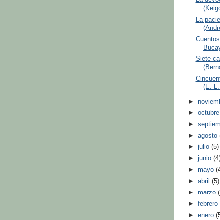
(Keig
La pacie
(Andre
Cuentos 
Bucay
Siete ca
(Bern
Cincuen
(E. L
►
noviem
►
octubr
►
septie
►
agosto
►
julio
(5)
►
junio
(4
►
mayo
(
►
abril
(5)
►
marzo
►
febrero
►
enero
(