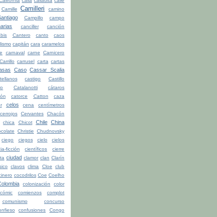
California
calla
calladita
calle
Camilleri
Camille
camino
ntiago
Campillo
campo
arias
canciller
canción
bis
Cantero
canto
caos
lismo
capitán
cara
caramelos
be
carnaval
carne
Carnicero
Carrillo
carrusel
carta
cartas
asas
Caso
Cassar Scalia
tellanos
castigo
Castillo
ro
Catalanotti
cátaros
tón
catorce
Catton
caza
celos
r
cena
centímetros
cerrojos
Cervantes
Chacón
Chile
China
chica
Chicot
colate
Christie
Chudnovsky
ciego
ciegos
cielo
cielos
ia-ficción
científicos
cierre
ciudad
ita
clamor
clan
Clarín
sico
clavos
clima
Cloe
club
cinero
cocodrilos
Coe
Coelho
Colombia
colonización
color
cómic
comienzos
complot
comunismo
concurso
onfieso
confusiones
Congo