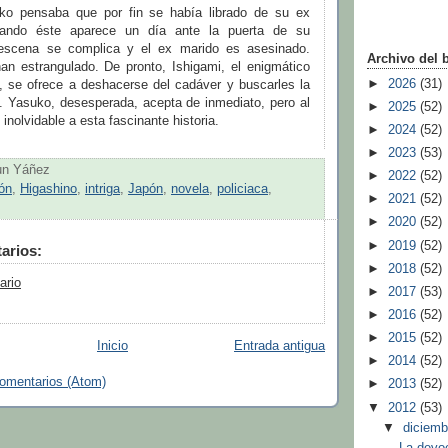
uko pensaba que por fin se había librado de su ex
uando éste aparece un día ante la puerta de su
 escena se complica y el ex marido es asesinado.
Archivo del 
han estrangulado. De pronto, Ishigami, el enigmático
►
2026
(31)
o, se ofrece a deshacerse del cadáver y buscarles la
a. Yasuko, desesperada, acepta de inmediato, pero al
►
2025
(52)
 inolvidable a esta fascinante historia.
►
2024
(52)
►
2023
(53)
un Yáñez
►
2022
(52)
ón
,
Higashino
,
intriga
,
Japón
,
novela
,
policiaca
,
►
2021
(52)
►
2020
(52)
►
2019
(52)
arios:
►
2018
(52)
ario
►
2017
(53)
►
2016
(52)
►
2015
(52)
Inicio
Entrada antigua
►
2014
(52)
comentarios (Atom)
►
2013
(52)
▼
2012
(53)
▼
diciem
La devo