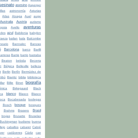
sesinato
asesino
Asperger
illas
astronomía
Asturias
Atlas
Atxaga
Auel
auge
Australia
Austria
autismo
aventuras
opsia
Avello
azul
udes
Babilonia
babylon
Baeza
bailan
bala
Balcombe
neario
Bannalec
Banzas
ó
Barcelona
barco
Barilli
arreras
Barrie
barrio
bastaba
Beaton
bebida
Becerra
t
Bélgica
Belleville
belleza
t
Berlin
Berlín
Bermúdez de
tibú
Biarritz
biblia
biblioteca
biografía
illar
Billie
Binet
ímica
Birkegaard
Black
blanco
ca
Blasco
Blasco
oca
Bocabesada
bodegas
bosque
Bosch
bosques
Brasil
Brahms
Brasero
brujas
Brusatte
Bruselas
Buckingman
budismo
buena
lejo
caballos
cabaret
Cabré
ver
cadáveres
Cádiz
cae