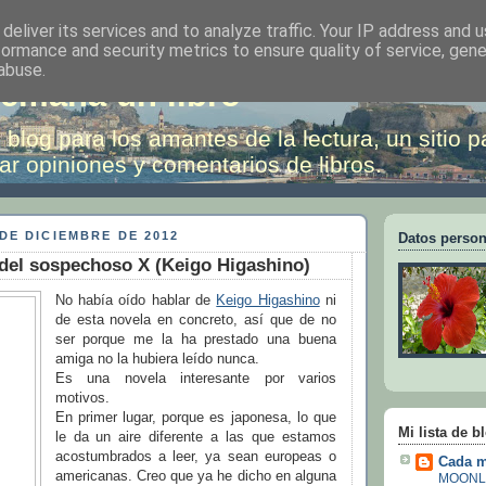
deliver its services and to analyze traffic. Your IP address and 
formance and security metrics to ensure quality of service, gen
abuse.
emana un libro
 blog para los amantes de la lectura, un sitio p
ar opiniones y comentarios de libros.
DE DICIEMBRE DE 2012
Datos person
del sospechoso X (Keigo Higashino)
No había oído hablar de
Keigo Higashino
ni
de esta novela en concreto, así que de no
ser porque me la ha prestado una buena
amiga no la hubiera leído nunca.
Es una novela interesante por varios
motivos.
En primer lugar, porque es japonesa, lo que
Mi lista de b
le da un aire diferente a las que estamos
acostumbrados a leer, ya sean europeas o
Cada m
americanas. Creo que ya he dicho en alguna
MOONL