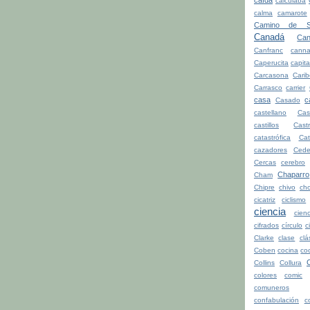
caída
calculaba
calma
camarote
Camino de Sa
Canadá
Can
Canfranc
canna
Caperucita
capita
Carcasona
Cari
Carrasco
carrier
casa
c
Casado
castellano
Cas
castillos
Cast
catastrófica
Ca
cazadores
Cede
Cercas
cerebro
Chaparro
Cham
Chipre
chivo
cho
cicatriz
ciclismo
ciencia
cienc
cifrados
círculo
c
Clarke
clase
clá
Coben
cocina
co
Collins
Collura
colores
comic
comuneros
confabulación
c