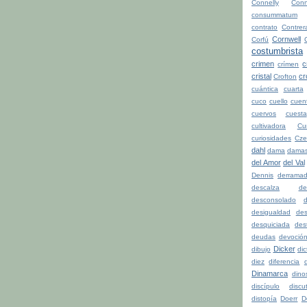
Connelly
Conn
consummatum
contrato
Contrer
Cornwell
Corfú
costumbrista
crimen
c
crímen
cristal
cr
Crofton
cuántica
cuarta
cuco
cuello
cuen
cuervos
cuesta
cultivadora
Cu
curiosidades
Cze
dahl
dama
dama
del Amor
del Val
Dennis
derrama
descalza
de
desconsolado
d
desigualdad
de
desquiciada
dest
deudas
devoció
Dicker
dibujo
di
diez
diferencia
d
Dinamarca
dino
discípulo
discu
distopía
Doerr
D