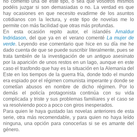
no comento una de este tipo, o sea que vosotros mismos
podéis juzgar si son demasiadas o no. La verdad es que
hay ocasiones en que necesito evadirme de los asuntos
cotidianos con la lectura, y este tipo de novelas me lo
permite con más facilidad que otras más profundas.
En esta ocasión repito autor, el islandés
Arnaldur
Indridason
, del que ya en el verano comenté
La mujer de
verde
. Leyendo ese comentario que hice en su día me he
dado cuenta de que se puede suscribir literalmente, pues se
trata también de la investigación de un antiguo asesinato
por la aparición de unos restos en un lago, aunque en este
caso el trasfondo que hay es la situación en la Alemania del
Este en los tiempos de la guerra fría, donde todo el mundo
era espiado por el régimen comunista imperante y donde se
cometían abusos en nombre de dicho régimen. Por lo
demás el policía protagonista continúa con su vida
complicada y triste y sus problemas familiares y el caso se
va resolviendo poco a poco con giros inesperados.
Para quien le haya gustado las novelas anteriores de esta
serie, otra más recomendable, y para quien no haya leído
ninguna, una opción para conocerlas si se es amante del
género.