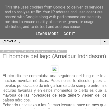
This site uses cookies from Google to deliver its services
Cada semana un libro
and to analyze traffic. Your IP address and user-agent are
shared with Google along with performance and security
metrics to ensure quality of service, generate usage
Este es un blog para los amantes de la lectura, un sitio para
statistics, and to detect and address abuse.
intercambiar opiniones y comentarios de libros.
LEARN MORE
GOT IT
▼
domingo, 20 de febrero de 2011
El hombre del lago (Arnaldur Indridason)
El otro día me comentaba una seguidora del blog que leía
muchas novelas nórdicas. Pues no se lo discuto, pues la
novelas policiacas o de intriga han estado siempre entre mis
lecturas favoritas y en estos momentos lo cierto es que la
mayoría de las novedades de este género vienen de los
países nórdicos.
Echando un vistazo a las últimas lecturas, hace un mes que