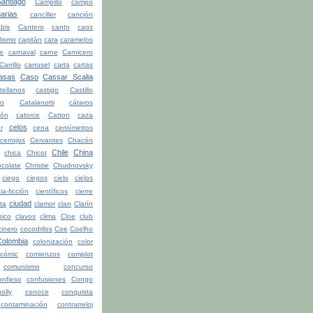
ntiago
Campillo
campo
arias
canciller
canción
bis
Cantero
canto
caos
lismo
capitán
cara
caramelos
be
carnaval
carne
Carnicero
Carrillo
carrusel
carta
cartas
asas
Caso
Cassar Scalia
tellanos
castigo
Castillo
ro
Catalanotti
cátaros
tón
catorce
Catton
caza
celos
r
cena
centímetros
cerrojos
Cervantes
Chacón
Chile
China
chica
Chicot
colate
Christie
Chudnovsky
ciego
ciegos
cielo
cielos
ia-ficción
científicos
cierre
ciudad
ita
clamor
clan
Clarín
sico
clavos
clima
Cloe
club
cinero
cocodrilos
Coe
Coelho
Colombia
colonización
color
cómic
comienzos
complot
comunismo
concurso
onfieso
confusiones
Congo
olly
conoce
conquista
contaminación
contrarreloj