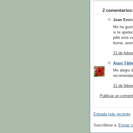
2 comentarios
Joan Enric 
Me ha gusta
si te apete
pillé este 
borrar, aven
21 de febre
Asun Yáñe
Me alegro d
recomendaci
21 de febre
Publicar un coment
Entrada más reciente
Suscribirse a:
Enviar 