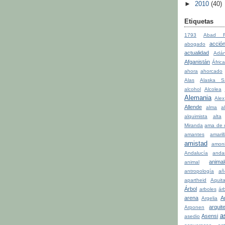
►
2010
(40)
Etiquetas
1793
Abad Fa
acció
abogado
actualidad
Adá
Afganistán
Áfric
ahora
ahorcado
Alas
Alaska S
alcohol
Alcolea
Alemania
Alex
Allende
alma
a
alquimista
alta
Miranda
ama de 
amantes
amaril
amistad
amon
Andalucía
anda
anima
animal
antropología
añ
apartheid
Aquit
Árbol
arboles
ár
arena
A
Argelia
arquit
Arponen
a
Asensi
asedio