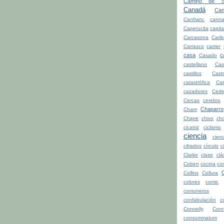
Camino de Sa
Canadá
Can
Canfranc
canna
Caperucita
capita
Carcasona
Cari
Carrasco
carrier
casa
c
Casado
castellano
Cas
castillos
Cast
catastrófica
Ca
cazadores
Cede
Cercas
cerebro
Chaparro
Cham
Chipre
chivo
cho
cicatriz
ciclismo
ciencia
cienc
cifrados
círculo
c
Clarke
clase
clá
Coben
cocina
co
Collins
Collura
colores
comic
comuneros
confabulación
c
Connelly
Conn
consummatum