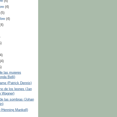
bre
(4)
bre
(4)
e
(5)
mbre
(4)
(4)
)
5)
(4)
(4)
5)
de las mujeres
onda Belli)
ame (Patrick Dennis)
rno de los leones (Jan
n Wagner)
de las sombras (Johan
in)
 (Henning Mankell)