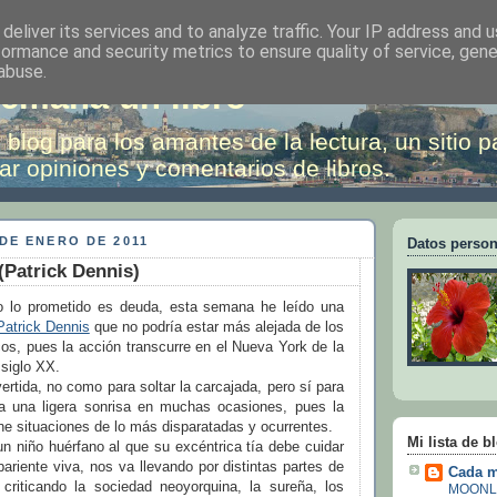
deliver its services and to analyze traffic. Your IP address and 
formance and security metrics to ensure quality of service, gen
abuse.
emana un libro
 blog para los amantes de la lectura, un sitio p
ar opiniones y comentarios de libros.
DE ENERO DE 2011
Datos person
(Patrick Dennis)
 lo prometido es deuda, esta semana he leído una
Patrick Dennis
que no podría estar más alejada de los
cos, pues la acción transcurre en el Nueva York de la
 siglo XX.
ertida, no como para soltar la carcajada, pero sí para
a una ligera sonrisa en muchas ocasiones, pues la
ne situaciones de lo más disparatadas y ocurrentes.
Mi lista de b
n niño huérfano al que su excéntrica tía debe cuidar
pariente viva, nos va llevando por distintas partes de
Cada m
criticando la sociedad neoyorquina, la sureña, los
MOONL