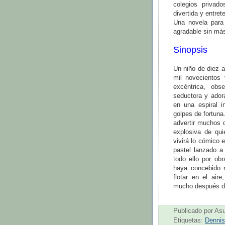
colegios privad
divertida y entret
Una novela para
agradable sin má
Sinopsis
Un niño de diez 
mil novecientos
excéntrica, obs
seductora y adora
en una espiral i
golpes de fortuna.
advertir muchos d
explosiva de qui
vivirá lo cómico 
pastel lanzado a 
todo ello por ob
haya concebido 
flotar en el air
mucho después de 
Publicado por
As
Etiquetas:
Dennis