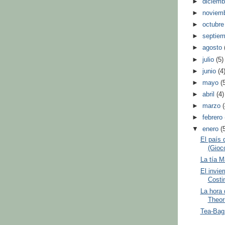
►
diciem
►
noviem
►
octubr
►
septie
►
agosto
►
julio
(5)
►
junio
(4
►
mayo
(
►
abril
(4)
►
marzo
►
febrero
▼
enero
(
El país 
(Gioc
La tía M
El invie
Costi
La hora 
Theor
Tea-Bag