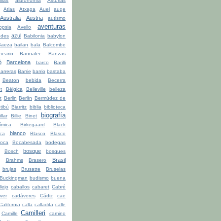
illas
astronomía
Asturias
Atlas
Atxaga
Auel
auge
Australia
Austria
autismo
aventuras
opsia
Avello
azul
udes
Babilonia
babylon
Baeza
bailan
bala
Balcombe
neario
Bannalec
Banzas
ó
Barcelona
barco
Barilli
arreras
Barrie
barrio
bastaba
Beaton
bebida
Becerra
t
Bélgica
Belleville
belleza
t
Berlin
Berlín
Bermúdez de
tibú
Biarritz
biblia
biblioteca
biografía
illar
Billie
Binet
ímica
Birkegaard
Black
blanco
ca
Blasco
Blasco
oca
Bocabesada
bodegas
bosque
Bosch
bosques
Brasil
Brahms
Brasero
brujas
Brusatte
Bruselas
Buckingman
budismo
buena
lejo
caballos
cabaret
Cabré
ver
cadáveres
Cádiz
cae
California
calla
calladita
calle
Camilleri
Camille
camino