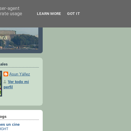
user-agent
erate usage
LEARN MORE
GOT IT
ara
ales
Asun Yáñez
Ver todo mi
perfil
logs
es un cine
IGHT