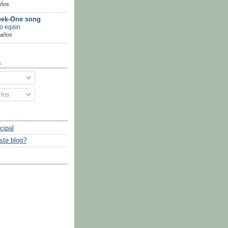
años
ek-One song
go egain
 años
a
ios
cipal
ste blog?