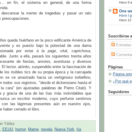
os... en fin, el sistema en general, de una forma
Hace 9 
enida.
One we
 descansar la mente de tragedias y pasar un rato
Here I 
s preocupaciones.
Hace 12
Suscribirse 
años queda huérfano en la poco edificante América de
Entradas
 veinte y es puesto bajo la potestad de una dama
esionada por estar
à la page
, vital, caprichosa,
Comentar
ble. Junto a ella, pasará los siguientes treinta años
ncesante de fiestas, amores, aventuras y diversos
 El lector, atónito, suspendido entre la fascinación de
Páginas
e los risibles tics de su propia época y la carcajada
Página prin
en se ve arrastrado hacia un vertiginoso torbellino,
¿Por qué e
en todos sus registros, "desde el dickensiano hasta el
la cara" (en ajustadas palabras de Pietro Citati). Y
Seguidores
ra y gracia de una de las tías más inolvidables que
nunca un escritor moderno, cuyo perfume sentimos
e, con las lágrimas presentes aún en nuestro ojos,
haber cerrado el libro.
un Yáñez
,
EEUU
,
humor
,
Mame
,
novela
,
Nueva York
,
tía