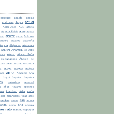
ciolince
abadía
abejas
actual
n
aceitunas
Acqua
n
Adler-Olsen
ADN
afecto
agua
a
Agatha Raisin
aguas
ajedrez
aire
ajena
Al-Khalili
anders
albatros
alcarreña
Alcyon
Alejandro
alemanes
alfarero
Alhambra
Ali
Alice
lmas
Alonso
Alonso Peña
alucinógenos
Álvarez de
casa
aman
amante
Amantea
la
amiga
amigas
amigos
amor
iaco
Ampuero
Ana
r
ángel
ángeles
Angelica
les
animalium
anormal
o
años
Aoyama
apaches
ania
Aramburu
Arán
araña
boles
arcángeles
Arcas
arde
rgentina
armas
ARN
aroma
ectura
arte
arriba
artículo
sesinato
asesino
Asperger