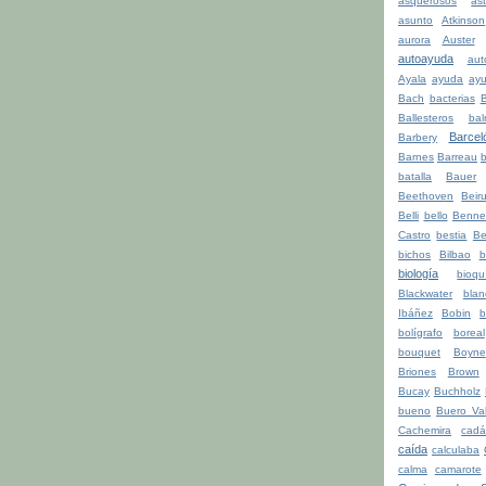
asquerosos
ast
asunto
Atkinson
aurora
Auster
autoayuda
aut
Ayala
ayuda
ay
Bach
bacterias
Ballesteros
bal
Barcel
Barbery
Barnes
Barreau
b
batalla
Bauer
Beethoven
Beiru
Belli
bello
Benne
Castro
bestia
Be
bichos
Bilbao
b
biología
bioqu
Blackwater
blan
Ibáñez
Bobin
b
bolígrafo
boreal
bouquet
Boyne
Briones
Brown
Bucay
Buchholz
bueno
Buero Val
Cachemira
cadá
caída
calculaba
calma
camarote