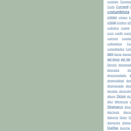
contrato
Contrer
Cornwell
Corfú
costumbrista
crimen
c
crímen
cristal
cr
Crofton
cuántica
cuarta
cuco
cuello
cuen
cuervos
cuesta
cultivadora
Cu
curiosidades
Cze
dahl
dama
dama
del Amor
del Val
Dennis
derrama
descalza
de
desconsolado
d
desigualdad
de
desquiciada
dest
deudas
devoció
Dicker
dibujo
di
diez
diferencia
d
Dinamarca
dino
discípulo
discu
distopía
Doerr
D
dragones
drama
Dueñas
duerme