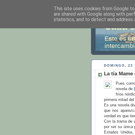
This site uses cookies from Google to 
are shared with Google along with per
statistics, and to detect and address 
Cada s
Este es un
intercambi
DOMINGO, 23 
La tía Mame 
Pues como
novela de
fríos nórdi
primera mitad del
Es una novela div
que nos aparezc
verdad es que tie
Con la trama de u
por ser su única 
Estados Unidos, 