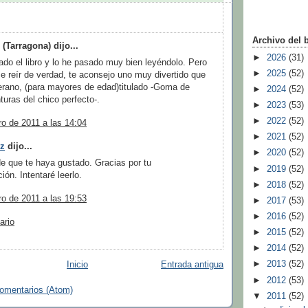
:
Archivo del 
(Tarragona) dijo...
►
2026
(31)
do el libro y lo he pasado muy bien leyéndolo. Pero
►
2025
(52)
ce reír de verdad, te aconsejo uno muy divertido que
verano, (para mayores de edad)titulado -Goma de
►
2024
(52)
turas del chico perfecto-.
►
2023
(53)
►
2022
(52)
ro de 2011 a las 14:04
►
2021
(52)
z
dijo...
►
2020
(52)
e que te haya gustado. Gracias por tu
►
2019
(52)
ón. Intentaré leerlo.
►
2018
(52)
ro de 2011 a las 19:53
►
2017
(53)
►
2016
(52)
ario
►
2015
(52)
►
2014
(52)
►
2013
(52)
Inicio
Entrada antigua
►
2012
(53)
comentarios (Atom)
▼
2011
(52)