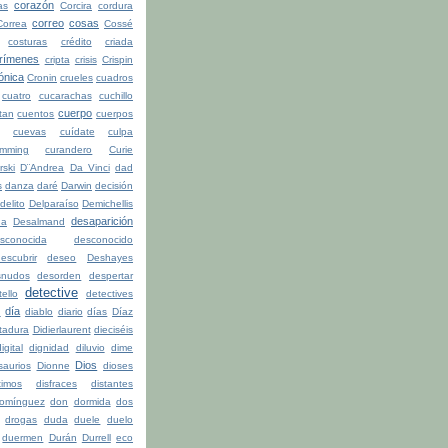
corazón
as
Corcira
cordura
correo
cosas
Correa
Cossé
costuras
crédito
criada
rímenes
cripta
crisis
Crispin
ónica
Cronin
crueles
cuadros
cuatro
cucarachas
cuchillo
cuerpo
tan
cuentos
cuerpos
cuevas
cuídate
culpa
mming
curandero
Curie
rski
D¨Andrea
Da Vinci
dad
s
danza
daré
Darwin
decisión
delito
Delparaíso
Demichellis
desaparición
da
Desalmand
sconocida
desconocido
escubrir
deseo
Deshayes
snudos
desorden
despertar
detective
ello
detectives
día
n
diablo
diario
días
Díaz
ctadura
Didierlaurent
dieciséis
igital
dignidad
diluvio
dime
Dios
saurios
Dionne
dioses
timos
disfraces
distantes
omínguez
don
dormida
dos
drogas
duda
duele
duelo
duermen
Durán
Durrell
eco