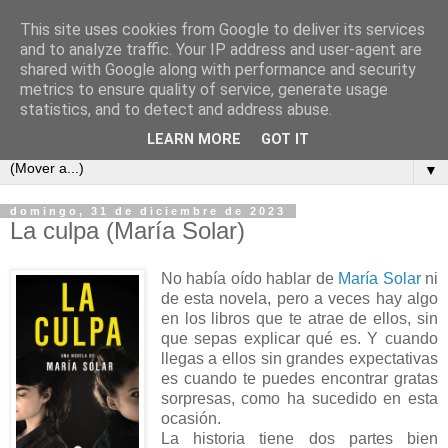
This site uses cookies from Google to deliver its services
Cada semana un libro
and to analyze traffic. Your IP address and user-agent are
shared with Google along with performance and security
metrics to ensure quality of service, generate usage
Este es un blog para los amantes de la lectura, un sitio para
statistics, and to detect and address abuse.
intercambiar opiniones y comentarios de libros.
LEARN MORE
GOT IT
▼
domingo, 31 de diciembre de 2023
La culpa (María Solar)
No había oído hablar de
María Solar
ni
de esta novela, pero a veces hay algo
en los libros que te atrae de ellos, sin
que sepas explicar qué es. Y cuando
llegas a ellos sin grandes expectativas
es cuando te puedes encontrar gratas
sorpresas, como ha sucedido en esta
ocasión.
La historia tiene dos partes bien