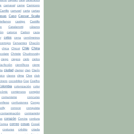
be
carnaval
carne
Carnicero
Carrillo
carrusel
carta
cartas
asas
Caso
Cassar Scalia
tellanos
castigo
Castillo
ro
Catalanotti
cátaros
tón
catorce
Catton
caza
celos
r
cena
centímetros
cerrojos
Cervantes
Chacón
Chile
China
chica
Chicot
colate
Christie
Chudnovsky
ciego
ciegos
cielo
cielos
ia-ficción
científicos
cierre
ciudad
ita
clamor
clan
Clarín
sico
clavos
clima
Cloe
club
cinero
cocodrilos
Coe
Coelho
Colombia
colonización
color
cómic
comienzos
complot
comunismo
concurso
onfieso
confusiones
Congo
olly
conoce
conquista
contaminación
contrarreloj
corazón
as
Corcira
cordura
correo
cosas
Correa
Cossé
costuras
crédito
criada