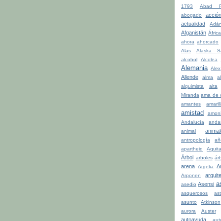
1793
Abad Fa
acció
abogado
actualidad
Adá
Afganistán
Áfric
ahora
ahorcado
Alas
Alaska S
alcohol
Alcolea
Alemania
Alex
Allende
alma
a
alquimista
alta
Miranda
ama de 
amantes
amaril
amistad
amon
Andalucía
anda
anima
animal
antropología
añ
apartheid
Aquit
Árbol
arboles
ár
arena
A
Argelia
arquit
Arponen
a
Asensi
asedio
asquerosos
ast
asunto
Atkinson
aurora
Auster
autoayuda
aut