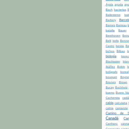
Ayala
ayuda
ay
Bach
bacterias
Ballesteros
bal
Barcel
Barbery
Barnes
Barreau
b
batalla
Bauer
Beethoven
Beiru
Belli
bello
Benne
Castro
bestia
Be
bichos
Bilbao
b
biología
bioqu
Blackwater
blan
Ibáñez
Bobin
b
bolígrafo
boreal
bouquet
Boyne
Briones
Brown
Bucay
Buchholz
bueno
Buero Val
Cachemira
cadá
caída
calculaba
calma
camarote
Camino de Sa
Canadá
Can
Canfranc
canna
Caperucita
capita