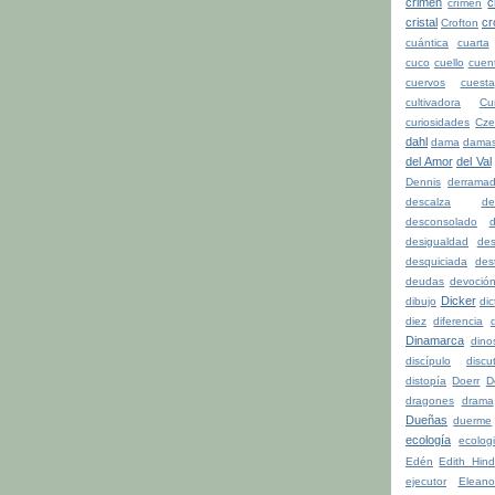
crimen
c
crímen
cristal
cr
Crofton
cuántica
cuarta
cuco
cuello
cuen
cuervos
cuesta
cultivadora
Cu
curiosidades
Cze
dahl
dama
dama
del Amor
del Val
Dennis
derrama
descalza
de
desconsolado
d
desigualdad
de
desquiciada
dest
deudas
devoció
Dicker
dibujo
di
diez
diferencia
d
Dinamarca
dino
discípulo
discu
distopía
Doerr
D
dragones
drama
Dueñas
duerme
ecología
ecolog
Edén
Edith Hind
ejecutor
Eleano