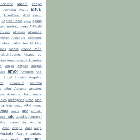
ciolince
abadía
abejas
actual
n
aceitunas
Acqua
n
Adler-Olsen
ADN
afecto
agua
a
Agatha Raisin
aguas
ajedrez
aire
ajena
Al-Khalili
anders
albatros
alcarreña
Alcyon
Alejandro
alemanes
alfarero
Alhambra
Ali
Alice
lmas
Alonso
Alonso Peña
alucinógenos
Álvarez de
casa
aman
amante
Amantea
la
amiga
amigas
amigos
amor
iaco
Ampuero
Ana
r
ángel
ángeles
Angelica
les
animalium
anormal
o
años
Aoyama
apaches
ania
Aramburu
Arán
araña
boles
arcángeles
Arcas
arde
rgentina
armas
ARN
aroma
ectura
arte
arriba
artículo
sesinato
asesino
Asperger
illas
astronomía
Asturias
Atlas
Atxaga
Auel
auge
Australia
Austria
autismo
aventuras
opsia
Avello