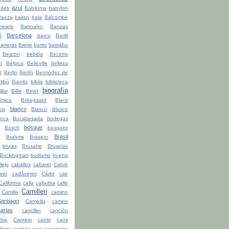
azul
udes
Babilonia
babylon
Baeza
bailan
bala
Balcombe
neario
Bannalec
Banzas
ó
Barcelona
barco
Barilli
arreras
Barrie
barrio
bastaba
Beaton
bebida
Becerra
t
Bélgica
Belleville
belleza
t
Berlin
Berlín
Bermúdez de
tibú
Biarritz
biblia
biblioteca
biografía
illar
Billie
Binet
ímica
Birkegaard
Black
blanco
ca
Blasco
Blasco
oca
Bocabesada
bodegas
bosque
Bosch
bosques
Brasil
Brahms
Brasero
brujas
Brusatte
Bruselas
Buckingman
budismo
buena
lejo
caballos
cabaret
Cabré
ver
cadáveres
Cádiz
cae
California
calla
calladita
calle
Camilleri
Camille
camino
ntiago
Campillo
campo
arias
canciller
canción
bis
Cantero
canto
caos
lismo
capitán
cara
caramelos