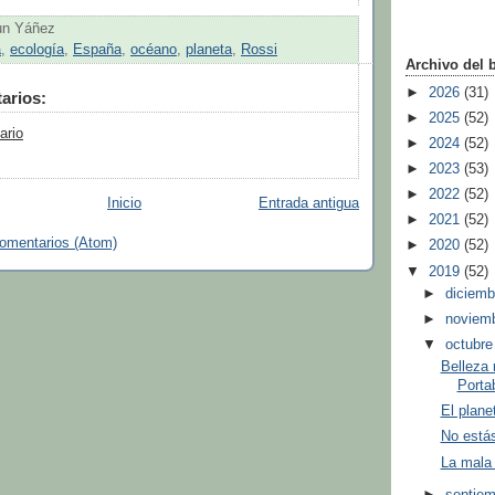
un Yáñez
a
,
ecología
,
España
,
océano
,
planeta
,
Rossi
Archivo del 
►
2026
(31)
arios:
►
2025
(52)
ario
►
2024
(52)
►
2023
(53)
►
2022
(52)
Inicio
Entrada antigua
►
2021
(52)
comentarios (Atom)
►
2020
(52)
▼
2019
(52)
►
diciem
►
noviem
▼
octubr
Belleza 
Porta
El plane
No estás
La mala 
►
septie