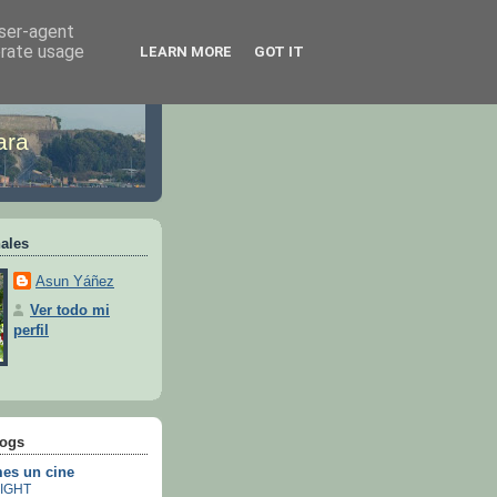
user-agent
erate usage
LEARN MORE
GOT IT
ara
ales
Asun Yáñez
Ver todo mi
perfil
logs
es un cine
IGHT