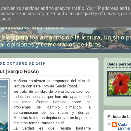
deliver its services and to analyze traffic. Your IP address and 
formance and security metrics to ensure quality of service, gen
abuse.
emana un libro
 blog para los amantes de la lectura, un sitio p
ar opiniones y comentarios de libros.
 DE OCTUBRE DE 2019
Datos person
ul (Sergio Rossi)
Mañana comienza la temporada del club de
lectura con este libro de Sergio Rossi.
Se trata de un libro de plena actualidad, por
todas las noticias que han ido apareciendo
en estos últimos tiempos sobre los
problemas del cambio climático, la
contaminación de los mares y demás.
Mi lista de b
Mientras lo leía no dejaba de ver en la prensa
distintos temas tratados en él.
Cada m
La verdad es que resulta bastante
MOONL