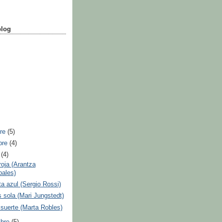
blog
bre
(5)
bre
(4)
e
(4)
roja (Arantza
bales)
ta azul (Sergio Rossi)
 sola (Mari Jungstedt)
suerte (Marta Robles)
mbre
(5)