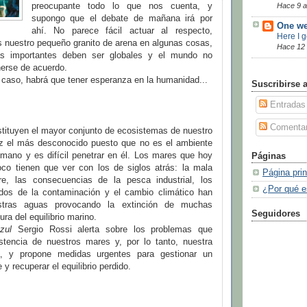
preocupante todo lo que nos cuenta, y
Hace 9 
supongo que el debate de mañana irá por
One we
ahí. No parece fácil actuar al respecto,
Here I 
nuestro pequeño granito de arena en algunas cosas,
Hace 12
s importantes deben ser globales y el mundo no
nerse de acuerdo.
 caso, habrá que tener esperanza en la humanidad...
Suscribirse 
Entradas
Comentar
tituyen el mayor conjunto de ecosistemas de nuestro
ez el más desconocido puesto que no es el ambiente
umano y es difícil penetrar en él. Los mares que hoy
Páginas
o tienen que ver con los de siglos atrás: la mala
Página prin
re, las consecuencias de la pesca industrial, los
¿Por qué e
dos de la contaminación y el cambio climático han
stras aguas provocando la extinción de muchas
Seguidores
ura del equilibrio marino.
zul
Sergio Rossi alerta sobre los problemas que
tencia de nuestros mares y, por lo tanto, nuestra
ia, y propone medidas urgentes para gestionar un
 y recuperar el equilibrio perdido.