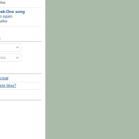
años
ek-One song
go egain
 años
a
ios
cipal
ste blog?