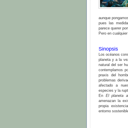
aunque pongamos 
pues las medida
parece querer po
Pero en cualquier
Sinopsis
Los océanos cons
planeta y a la v
natural del ser h
contemplamos poc
praxis del homb
problemas deriva
afectado a nue
especies y la rupt
En
El planeta a
amenazan la exis
propia existenc
entorno sostenible