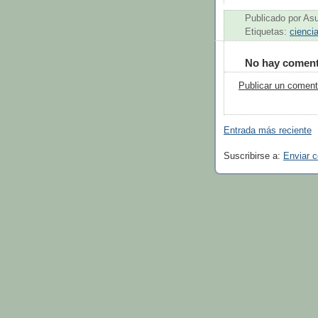
Publicado por
As
Etiquetas:
cienci
No hay coment
Publicar un coment
Entrada más reciente
Suscribirse a:
Enviar 