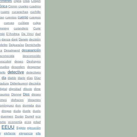
rímenes
cripta
crisis
Crispin
ónica
Cronin
crueles
cuadros
cuatro
cucarachas
cuchillo
cuerpo
tan
cuentos
cuerpos
cuevas
cuídate
culpa
mming
curandero
Curie
rski
D¨Andrea
Da Vinci
dad
s
danza
daré
Darwin
decisión
delito
Delparaíso
Demichellis
desaparición
da
Desalmand
sconocida
desconocido
escubrir
deseo
Deshayes
snudos
desorden
despertar
detective
ello
detectives
día
n
diablo
diario
días
Díaz
ctadura
Didierlaurent
dieciséis
igital
dignidad
diluvio
dime
Dios
saurios
Dionne
dioses
timos
disfraces
distantes
omínguez
don
dormida
dos
drogas
duda
duele
duelo
duermen
Durán
Durrell
eco
ismo
economía
ecos
edad
EEUU
Egipto
ejecución
r
elefante
elegancia
ella