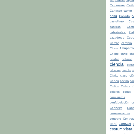
Carcasona
Cari
Carrasco
carrier
casa
c
Casado
castellano
Cas
castillos
Cast
catastrófica
Ca
cazadores
Cede
Cercas
cerebro
Chaparro
Cham
Chipre
chivo
cho
cicatriz
ciclismo
ciencia
cienc
cifrados
círculo
c
Clarke
clase
clá
Coben
cocina
co
Collins
Collura
colores
comic
comuneros
confabulación
c
Connelly
Conn
consummatum
contrato
Contrer
Cornwell
Corfú
costumbrista