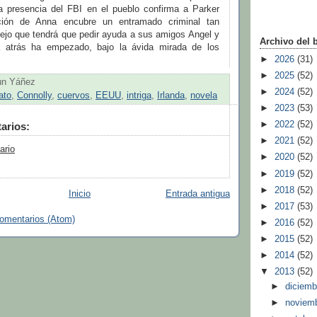
La presencia del FBI en el pueblo confirma a Parker
ción de Anna encubre un entramado criminal tan
lejo que tendrá que pedir ayuda a sus amigos Angel y
Archivo del 
a atrás ha empezado, bajo la ávida mirada de los
►
2026
(31)
►
2025
(52)
un Yáñez
►
2024
(52)
ato
,
Connolly
,
cuervos
,
EEUU
,
intriga
,
Irlanda
,
novela
►
2023
(53)
►
2022
(52)
arios:
►
2021
(52)
ario
►
2020
(52)
►
2019
(52)
►
2018
(52)
Inicio
Entrada antigua
►
2017
(53)
comentarios (Atom)
►
2016
(52)
►
2015
(52)
►
2014
(52)
▼
2013
(52)
►
diciem
►
noviem