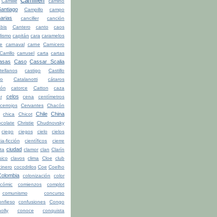
Camilleri
Camille
camino
ntiago
Campillo
campo
arias
canciller
canción
bis
Cantero
canto
caos
lismo
capitán
cara
caramelos
be
carnaval
carne
Carnicero
Carrillo
carrusel
carta
cartas
asas
Caso
Cassar Scalia
tellanos
castigo
Castillo
ro
Catalanotti
cátaros
tón
catorce
Catton
caza
celos
r
cena
centímetros
cerrojos
Cervantes
Chacón
Chile
China
chica
Chicot
colate
Christie
Chudnovsky
ciego
ciegos
cielo
cielos
ia-ficción
científicos
cierre
ciudad
ita
clamor
clan
Clarín
sico
clavos
clima
Cloe
club
cinero
cocodrilos
Coe
Coelho
Colombia
colonización
color
cómic
comienzos
complot
comunismo
concurso
onfieso
confusiones
Congo
olly
conoce
conquista