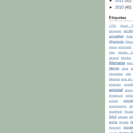
►
2011
(52)
►
2010
(40)
Etiquetas
1793
Abad Fa
acció
abogado
actualidad
Adá
Afganistán
Áfric
ahora
ahorcado
Alas
Alaska S
alcohol
Alcolea
Alemania
Alex
Allende
alma
a
alquimista
alta
Miranda
ama de 
amantes
amaril
amistad
amon
Andalucía
anda
anima
animal
antropología
añ
apartheid
Aquit
Árbol
arboles
ár
arena
A
Argelia
arquit
Arponen
a
Asensi
asedio