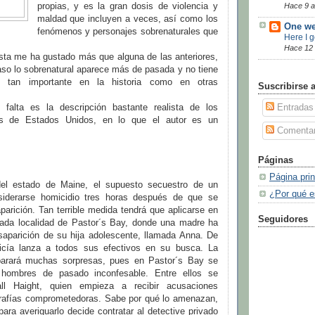
propias, y es la gran dosis de violencia y
Hace 9 
maldad que incluyen a veces, así como los
One we
fenómenos y personajes sobrenaturales que
Here I 
Hace 12
sta me ha gustado más que alguna de las anteriores,
aso lo sobrenatural aparece más de pasada y no tiene
o tan importante en la historia como en otras
Suscribirse 
falta es la descripción bastante realista de los
Entradas
es de Estados Unidos, en lo que el autor es un
Comentar
Páginas
Página prin
 del estado de Maine, el supuesto secuestro de un
¿Por qué e
iderarse homicidio tres horas después de que se
arición. Tan terrible medida tendrá que aplicarse en
Seguidores
lada localidad de Pastor´s Bay, donde una madre ha
esaparición de su hija adolescente, llamada Anna. De
licía lanza a todos sus efectivos en su busca. La
eparará muchas sorpresas, pues en Pastor´s Bay se
 hombres de pasado inconfesable. Entre ellos se
ll Haight, quien empieza a recibir acusaciones
rafías comprometedoras. Sabe por qué lo amenazan,
para averiguarlo decide contratar al detective privado