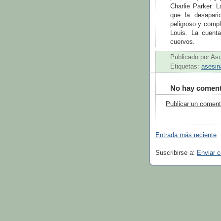
Charlie Parker. 
que la desapari
peligroso y comp
Louis. La cuent
cuervos.
Publicado por
As
Etiquetas:
asesin
No hay coment
Publicar un coment
Entrada más reciente
Suscribirse a:
Enviar 