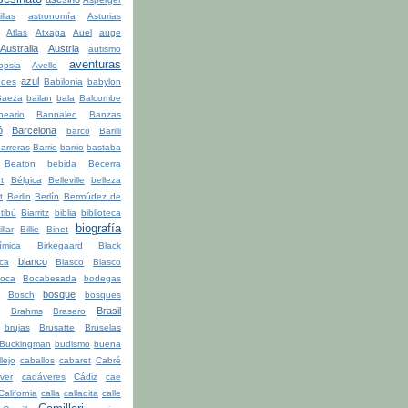
illas
astronomía
Asturias
Atlas
Atxaga
Auel
auge
Australia
Austria
autismo
aventuras
opsia
Avello
azul
udes
Babilonia
babylon
Baeza
bailan
bala
Balcombe
neario
Bannalec
Banzas
ó
Barcelona
barco
Barilli
arreras
Barrie
barrio
bastaba
Beaton
bebida
Becerra
t
Bélgica
Belleville
belleza
t
Berlin
Berlín
Bermúdez de
tibú
Biarritz
biblia
biblioteca
biografía
illar
Billie
Binet
ímica
Birkegaard
Black
blanco
ca
Blasco
Blasco
oca
Bocabesada
bodegas
bosque
Bosch
bosques
Brasil
Brahms
Brasero
brujas
Brusatte
Bruselas
Buckingman
budismo
buena
lejo
caballos
cabaret
Cabré
ver
cadáveres
Cádiz
cae
California
calla
calladita
calle