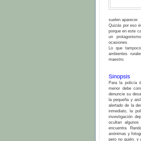
suelen aparecer.
Quizás por eso é
porque en este c
un protagonism
ocasiones.
Lo que tampoco 
ambientes rural
maestro.
Sinopsis
Para la policía
menor debe cons
denuncie su desap
la pequeña y ais
alertado de la d
inmediato, la po
investigación d
ocultan algunos
encuentra Randa
anónimas y fotog
pero no quién, y 