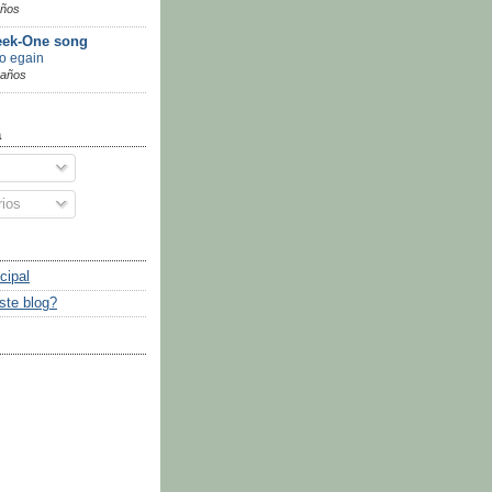
años
ek-One song
go egain
 años
a
ios
cipal
ste blog?