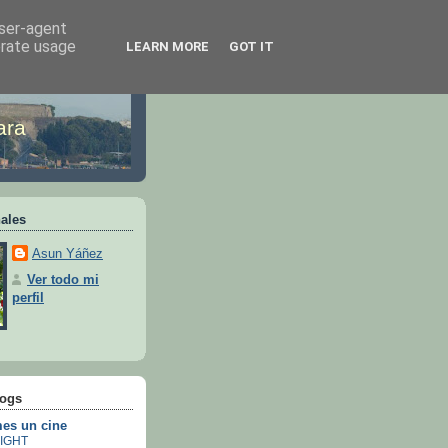
user-agent
erate usage
LEARN MORE
GOT IT
ara
ales
Asun Yáñez
Ver todo mi
perfil
logs
es un cine
IGHT