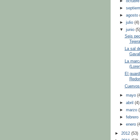
►
octubr
►
septie
►
agosto
►
julio
(4)
▼
junio
(5
Seis pec
Tejera
La sal d
Gaval
La marca
(Lore
El guard
Redon
Cuervos 
►
mayo
(
►
abril
(4)
►
marzo
►
febrero
►
enero
(
►
2012
(53)