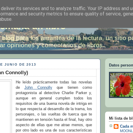
deliver its services and to analyze traffic. Your IP address and 
formance and security metrics to ensure quality of service, gen
abuse.
emana un libro
 blog para los amantes de la lectura, un sitio p
ar opiniones y comentarios de libros.
E JUNIO DE 2013
Datos person
hn Connolly)
He leído prácticamente todas las novelas
de
John Connolly
que tienen como
protagonista al detective Charlie Parker y,
aunque en general cumplen todos los
requisitos de una buena novela de intriga en
lo que respecta al desarrollo de la trama, los
personajes, o las vueltas de tuerca que te
Mi lista de b
mantienen en tensión hasta el final, hay otro
aspecto de ellas que me atrae menos, que
Cada m
por otro lado es una de sus características
MOONL