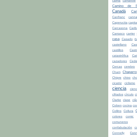
calma
camarote
Camino de Sa
Canadá
Can
Canfranc
canna
Caperucita
capita
Carcasona
Cari
Carrasco
carrier
casa
c
Casado
castellano
Cas
castillos
Cast
catastrófica
Ca
cazadores
Cede
Cercas
cerebro
Chaparro
Cham
Chipre
chivo
cho
cicatriz
ciclismo
ciencia
cienc
cifrados
círculo
c
Clarke
clase
clá
Coben
cocina
co
Collins
Collura
colores
comic
comuneros
confabulación
c
Connelly
Conn