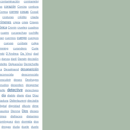
contaminación
contrarreloj
corazón
as
Corcira
cordura
correo
cosas
Correa
Cossé
costuras
crédito
criada
rímenes
cripta
crisis
Crispin
ónica
Cronin
crueles
cuadros
cuatro
cucarachas
cuchillo
cuerpo
tan
cuentos
cuerpos
cuevas
cuídate
culpa
mming
curandero
Curie
rski
D¨Andrea
Da Vinci
dad
s
danza
daré
Darwin
decisión
delito
Delparaíso
Demichellis
desaparición
da
Desalmand
sconocida
desconocido
escubrir
deseo
Deshayes
snudos
desorden
despertar
detective
ello
detectives
día
n
diablo
diario
días
Díaz
ctadura
Didierlaurent
dieciséis
igital
dignidad
diluvio
dime
Dios
saurios
Dionne
dioses
timos
disfraces
distantes
omínguez
don
dormida
dos
drogas
duda
duele
duelo