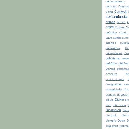
consummatum
contrato
Contrer
Cornwell
Corfú
costumbrista
crimen
c
crímen
cristal
cr
Crofton
cuántica
cuarta
cuco
cuello
cuen
cuervos
cuesta
cultivadora
Cu
curiosidades
Cze
dahl
dama
dama
del Amor
del Val
Dennis
derrama
descalza
de
desconsolado
d
desigualdad
de
desquiciada
dest
deudas
devoció
Dicker
dibujo
di
diez
diferencia
d
Dinamarca
dino
discípulo
discu
distopía
Doerr
D
dragones
drama