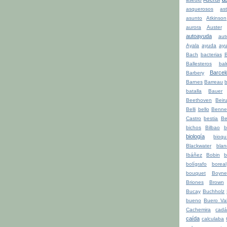
asquerosos
ast
asunto
Atkinson
aurora
Auster
autoayuda
aut
Ayala
ayuda
ay
Bach
bacterias
Ballesteros
bal
Barcel
Barbery
Barnes
Barreau
b
batalla
Bauer
Beethoven
Beiru
Belli
bello
Benne
Castro
bestia
Be
bichos
Bilbao
b
biología
bioqu
Blackwater
blan
Ibáñez
Bobin
b
bolígrafo
boreal
bouquet
Boyne
Briones
Brown
Bucay
Buchholz
bueno
Buero Val
Cachemira
cadá
caída
calculaba