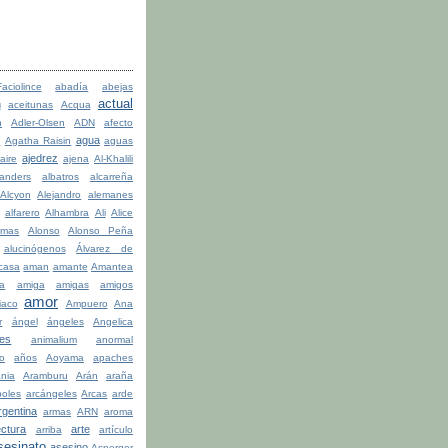
ciolince
abadía
abejas
actual
n
aceitunas
Acqua
n
Adler-Olsen
ADN
afecto
agua
a
Agatha Raisin
aguas
ajedrez
aire
ajena
Al-Khalili
anders
albatros
alcarreña
Alcyon
Alejandro
alemanes
alfarero
Alhambra
Ali
Alice
lmas
Alonso
Alonso Peña
alucinógenos
Álvarez de
casa
aman
amante
Amantea
la
amiga
amigas
amigos
amor
iaco
Ampuero
Ana
r
ángel
ángeles
Angelica
les
animalium
anormal
o
años
Aoyama
apaches
ania
Aramburu
Arán
araña
boles
arcángeles
Arcas
arde
rgentina
armas
ARN
aroma
ectura
arte
arriba
artículo
sesinato
asesino
Asperger