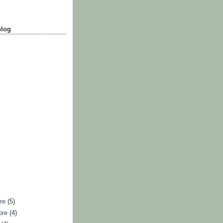
blog
bre
(5)
bre
(4)