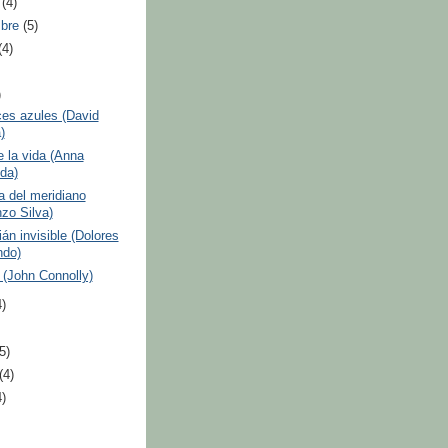
e
(4)
mbre
(5)
(4)
)
es azules (David
)
e la vida (Anna
da)
 del meridiano
nzo Silva)
ián invisible (Dolores
do)
(John Connolly)
4)
(5)
(4)
4)