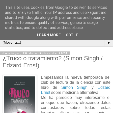
This site uses cookies from Google to deliver its services
Cada semana un libro
and to analyze traffic. Your IP address and user-agent are
shared with Google along with performance and security
metrics to ensure quality of service, generate usage
Este es un blog para los amantes de la lectura, un sitio para
statistics, and to detect and address abuse.
intercambiar opiniones y comentarios de libros.
LEARN MORE
GOT IT
▼
domingo, 20 de octubre de 2024
¿Truco o tratamiento? (Simon Singh /
Edzard Ernst)
Empezamos la nueva temporada del
club de lectura de la ciencia con este
libro de
Simon Singh
y
Edzard
Ernst
sobre medicina alternativa.
Me ha parecido muy interesante el
enfoque que hacen, ofreciendo datos
contrastados sobre todas estas
terapias alternativas para venir a