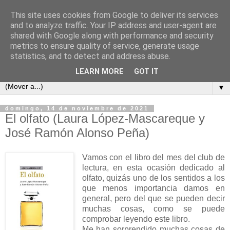
This site uses cookies from Google to deliver its services
Cada semana un libro
and to analyze traffic. Your IP address and user-agent are
shared with Google along with performance and security
metrics to ensure quality of service, generate usage
Este es un blog para los amantes de la lectura, un sitio para
statistics, and to detect and address abuse.
intercambiar opiniones y comentarios de libros.
LEARN MORE
GOT IT
▼
domingo, 14 de noviembre de 2021
El olfato (Laura López-Mascareque y
José Ramón Alonso Peña)
Vamos con el libro del mes del club de
lectura, en esta ocasión dedicado al
olfato, quizás uno de los sentidos a los
que menos importancia damos en
general, pero del que se pueden decir
muchas cosas, como se puede
comprobar leyendo este libro.
Me han sorprendido muchas cosas de