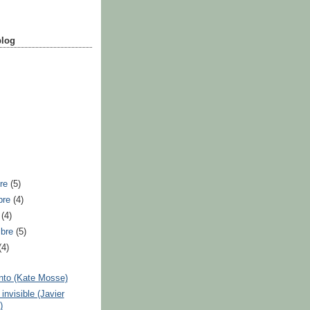
blog
bre
(5)
bre
(4)
e
(4)
mbre
(5)
(4)
into (Kate Mosse)
invisible (Javier
)