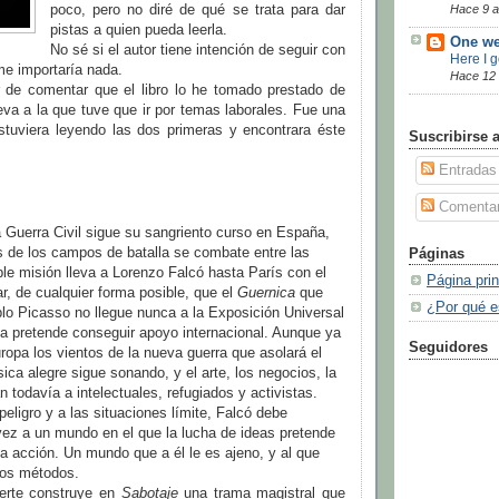
poco, pero no diré de qué se trata para dar
Hace 9 
pistas a quien pueda leerla.
One we
No sé si el autor tiene intención de seguir con
Here I 
 me importaría nada.
Hace 12
 de comentar que el libro lo he tomado prestado de
eva a la que tuve que ir por temas laborales. Fue una
stuviera leyendo las dos primeras y encontrara éste
Suscribirse 
Entradas
Comentar
Guerra Civil sigue su sangriento curso en España,
s de los campos de batalla se combate entre las
Páginas
e misión lleva a Lorenzo Falcó hasta París con el
Página prin
ar, de cualquier forma posible, que el
Guernica
que
¿Por qué e
lo Picasso no llegue nunca a la Exposición Universal
a pretende conseguir apoyo internacional. Aunque ya
Seguidores
ropa los vientos de la nueva guerra que asolará el
ica alegre sigue sonando, y el arte, los negocios, la
n todavía a intelectuales, refugiados y activistas.
eligro y a las situaciones límite, Falcó debe
vez a un mundo en el que la lucha de ideas pretende
a acción. Un mundo que a él le es ajeno, y al que
ios métodos.
erte construye en
Sabotaje
una trama magistral que