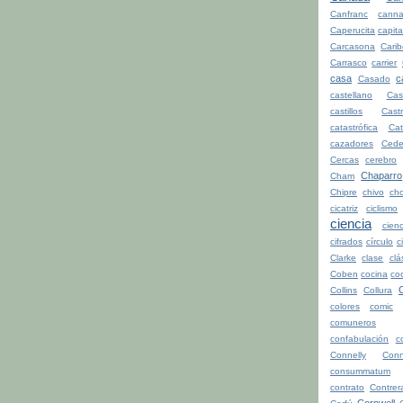
Canfranc
canna
Caperucita
capita
Carcasona
Cari
Carrasco
carrier
casa
c
Casado
castellano
Cas
castillos
Cast
catastrófica
Ca
cazadores
Cede
Cercas
cerebro
Chaparro
Cham
Chipre
chivo
cho
cicatriz
ciclismo
ciencia
cienc
cifrados
círculo
c
Clarke
clase
clá
Coben
cocina
co
Collins
Collura
colores
comic
comuneros
confabulación
c
Connelly
Conn
consummatum
contrato
Contrer
Cornwell