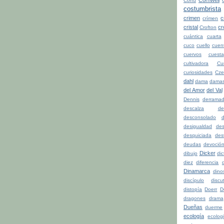
Corfú
costumbrista
crimen
c
crímen
cristal
cr
Crofton
cuántica
cuarta
cuco
cuello
cuen
cuervos
cuesta
cultivadora
Cu
curiosidades
Cze
dahl
dama
dama
del Amor
del Val
Dennis
derrama
descalza
de
desconsolado
d
desigualdad
de
desquiciada
dest
deudas
devoció
Dicker
dibujo
di
diez
diferencia
d
Dinamarca
dino
discípulo
discu
distopía
Doerr
D
dragones
drama
Dueñas
duerme
ecología
ecolog