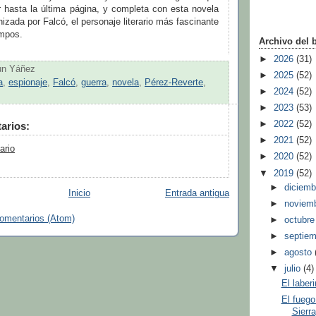
r hasta la última página, y completa con esta novela
onizada por Falcó, el personaje literario más fascinante
empos.
Archivo del 
►
2026
(31)
un Yáñez
►
2025
(52)
a
,
espionaje
,
Falcó
,
guerra
,
novela
,
Pérez-Reverte
,
►
2024
(52)
►
2023
(53)
►
2022
(52)
arios:
►
2021
(52)
ario
►
2020
(52)
▼
2019
(52)
►
diciem
Inicio
Entrada antigua
►
noviem
comentarios (Atom)
►
octubr
►
septie
►
agosto
▼
julio
(4)
El laber
El fuego 
Sierra