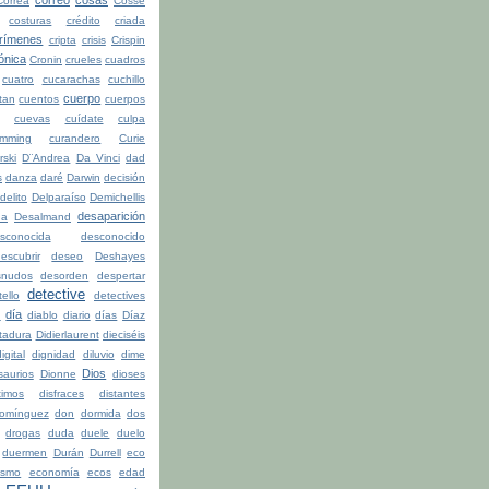
Correa
Cossé
costuras
crédito
criada
rímenes
cripta
crisis
Crispin
ónica
Cronin
crueles
cuadros
cuatro
cucarachas
cuchillo
cuerpo
tan
cuentos
cuerpos
cuevas
cuídate
culpa
mming
curandero
Curie
rski
D¨Andrea
Da Vinci
dad
s
danza
daré
Darwin
decisión
delito
Delparaíso
Demichellis
desaparición
da
Desalmand
sconocida
desconocido
escubrir
deseo
Deshayes
snudos
desorden
despertar
detective
ello
detectives
día
n
diablo
diario
días
Díaz
ctadura
Didierlaurent
dieciséis
igital
dignidad
diluvio
dime
Dios
saurios
Dionne
dioses
timos
disfraces
distantes
omínguez
don
dormida
dos
drogas
duda
duele
duelo
duermen
Durán
Durrell
eco
ismo
economía
ecos
edad