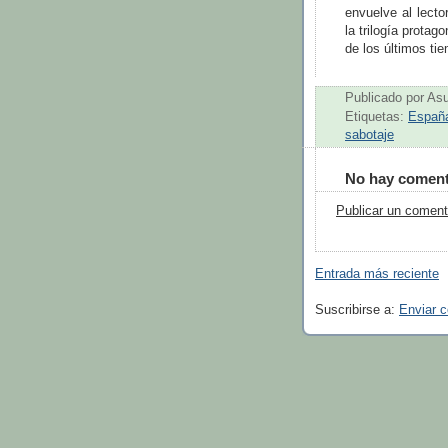
envuelve al lecto
la trilogía protag
de los últimos ti
Publicado por
As
Etiquetas:
Españ
sabotaje
No hay coment
Publicar un coment
Entrada más reciente
Suscribirse a:
Enviar 