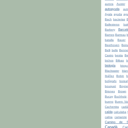
aurora
Auster
autoayuda
aut
Ayala
ayuda
ay
Bach
bacterias
Ballesteros
bal
Barcel
Barbery
Barnes
Barreau
b
batalla
Bauer
Beethoven
Beiru
Belli
bello
Benne
Castro
bestia
Be
bichos
Bilbao
b
biología
bioqu
Blackwater
blan
Ibáñez
Bobin
b
bolígrafo
boreal
bouquet
Boyne
Briones
Brown
Bucay
Buchholz
bueno
Buero Val
Cachemira
cadá
caída
calculaba
calma
camarote
Camino de Sa
Canadá
Can