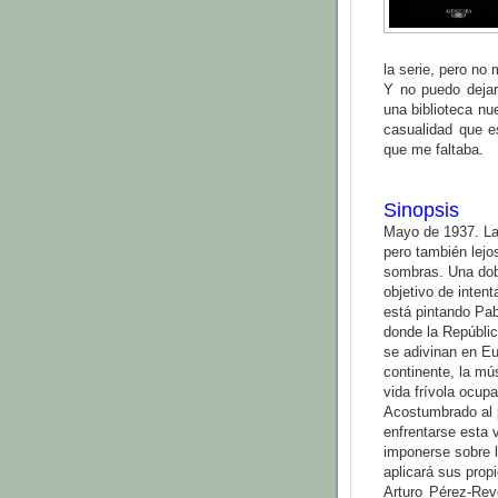
la serie, pero no
Y no puedo dejar
una biblioteca nu
casualidad que e
que me faltaba.
Sinopsis
Mayo de 1937. La 
pero también lejo
sombras. Una dobl
objetivo de intent
está pintando Pab
donde la Repúblic
se adivinan en Eu
continente, la mús
vida frívola ocupa
Acostumbrado al p
enfrentarse esta 
imponerse sobre l
aplicará sus prop
Arturo Pérez-Rev