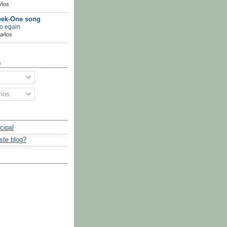
años
ek-One song
go egain
 años
a
ios
cipal
ste blog?