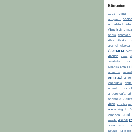
Etiquetas
1793
Abad Fa
acció
abogado
actualidad
Adá
Afganistán
Áfric
ahora
ahorcado
Alas
Alaska S
alcohol
Alcolea
Alemania
Alex
Allende
alma
a
alquimista
alta
Miranda
ama de 
amantes
amaril
amistad
amon
Andalucía
anda
anima
animal
antropología
añ
apartheid
Aquit
Árbol
arboles
ár
arena
A
Argelia
arquit
Arponen
a
Asensi
asedio
asquerosos
ast
asunto
Atkinson