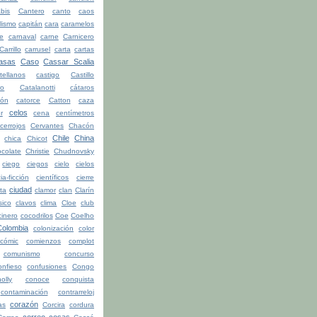
bis
Cantero
canto
caos
lismo
capitán
cara
caramelos
be
carnaval
carne
Carnicero
Carrillo
carrusel
carta
cartas
asas
Caso
Cassar Scalia
tellanos
castigo
Castillo
ro
Catalanotti
cátaros
tón
catorce
Catton
caza
celos
r
cena
centímetros
cerrojos
Cervantes
Chacón
Chile
China
chica
Chicot
colate
Christie
Chudnovsky
ciego
ciegos
cielo
cielos
ia-ficción
científicos
cierre
ciudad
ita
clamor
clan
Clarín
sico
clavos
clima
Cloe
club
cinero
cocodrilos
Coe
Coelho
Colombia
colonización
color
cómic
comienzos
complot
comunismo
concurso
onfieso
confusiones
Congo
olly
conoce
conquista
contaminación
contrarreloj
corazón
as
Corcira
cordura
correo
cosas