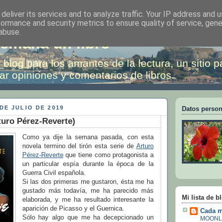
deliver its services and to analyze traffic. Your IP address and 
formance and security metrics to ensure quality of service, gen
abuse.
emana un libro
 blog para los amantes de la lectura, un sitio p
ar opiniones y comentarios de libros.
DE JULIO DE 2019
Datos person
turo Pérez-Reverte)
Como ya dije la semana pasada, con esta
novela termino del tirón esta serie de
Arturo
Pérez-Reverte
que tiene como protagonista a
un particular espía durante la época de la
Guerra Civil española.
Si las dos primeras me gustaron, ésta me ha
gustado más todavía, me ha parecido más
Mi lista de b
elaborada, y me ha resultado interesante la
aparición de Picasso y el Guernica.
Cada m
Sólo hay algo que me ha decepcionado un
MOONL