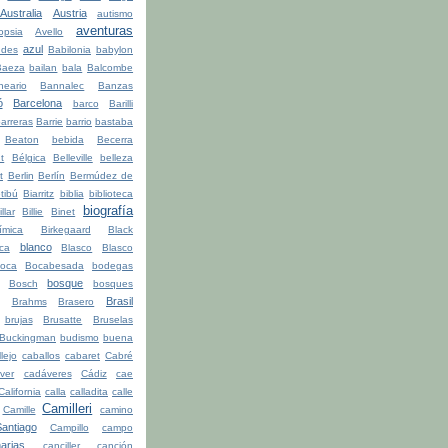
Australia
Austria
autismo
aventuras
opsia
Avello
azul
udes
Babilonia
babylon
Baeza
bailan
bala
Balcombe
neario
Bannalec
Banzas
ó
Barcelona
barco
Barilli
arreras
Barrie
barrio
bastaba
Beaton
bebida
Becerra
t
Bélgica
Belleville
belleza
t
Berlin
Berlín
Bermúdez de
tibú
Biarritz
biblia
biblioteca
biografía
illar
Billie
Binet
ímica
Birkegaard
Black
blanco
ca
Blasco
Blasco
oca
Bocabesada
bodegas
bosque
Bosch
bosques
Brasil
Brahms
Brasero
brujas
Brusatte
Bruselas
Buckingman
budismo
buena
lejo
caballos
cabaret
Cabré
ver
cadáveres
Cádiz
cae
California
calla
calladita
calle
Camilleri
Camille
camino
ntiago
Campillo
campo
arias
canciller
canción