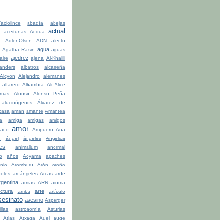
ciolince
abadía
abejas
actual
n
aceitunas
Acqua
n
Adler-Olsen
ADN
afecto
agua
a
Agatha Raisin
aguas
ajedrez
aire
ajena
Al-Khalili
anders
albatros
alcarreña
Alcyon
Alejandro
alemanes
alfarero
Alhambra
Ali
Alice
lmas
Alonso
Alonso Peña
alucinógenos
Álvarez de
casa
aman
amante
Amantea
la
amiga
amigas
amigos
amor
iaco
Ampuero
Ana
r
ángel
ángeles
Angelica
les
animalium
anormal
o
años
Aoyama
apaches
ania
Aramburu
Arán
araña
boles
arcángeles
Arcas
arde
rgentina
armas
ARN
aroma
ectura
arte
arriba
artículo
sesinato
asesino
Asperger
illas
astronomía
Asturias
Atlas
Atxaga
Auel
auge