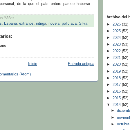
 personal, de la que el país entero parece haberse
Archivo del 
un Yáñez
s
,
España
,
extraños
,
intriga
,
novela
,
policiaca
,
Silva
►
2026
(31)
►
2025
(52)
arios:
►
2024
(52)
►
2023
(53)
ario
►
2022
(52)
►
2021
(52)
Inicio
Entrada antigua
►
2020
(52)
►
2019
(52)
comentarios (Atom)
►
2018
(52)
►
2017
(53)
►
2016
(52)
►
2015
(52)
▼
2014
(52)
►
diciem
►
noviem
►
octubr