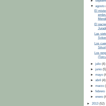
►
septie
▼
agosto
El mister
embru
Mend
El paci
Jurad
Las siet
Sykes
Los cuer
Silva)
Los reng
(Torc
►
julio
(4)
►
junio
(5
►
mayo
(
►
abril
(4)
►
marzo
►
febrero
►
enero
(
►
2013
(52)