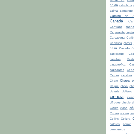
caída
calculaba
calma
camarote
Camino de Sa
Canadá
Can
Canfranc
canna
Caperucita
capita
Carcasona
Cari
Carrasco
carrier
casa
c
Casado
castellano
Cas
castillos
Cast
catastrófica
Ca
cazadores
Cede
Cercas
cerebro
Chaparro
Cham
Chipre
chivo
cho
cicatriz
ciclismo
ciencia
cienc
cifrados
círculo
c
Clarke
clase
clá
Coben
cocina
co
Collins
Collura
colores
comic
comuneros