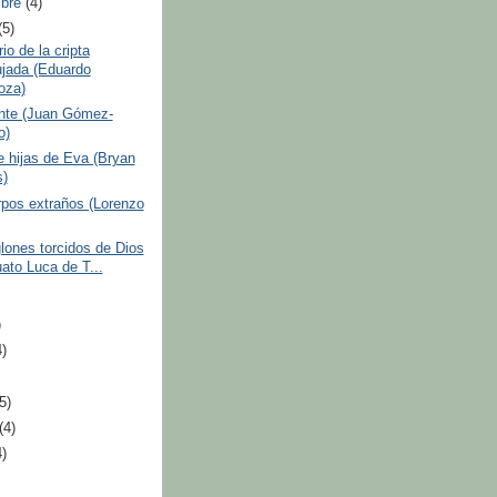
mbre
(4)
(5)
io de la cripta
jada (Eduardo
oza)
ente (Juan Gómez-
o)
e hijas de Eva (Bryan
)
pos extraños (Lorenzo
lones torcidos de Dios
uato Luca de T...
)
4)
(5)
(4)
4)