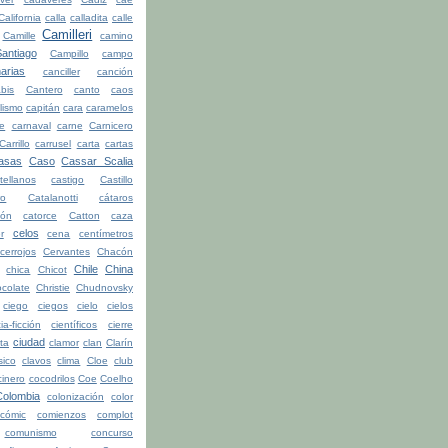
California
calla
calladita
calle
Camilleri
Camille
camino
ntiago
Campillo
campo
arias
canciller
canción
bis
Cantero
canto
caos
lismo
capitán
cara
caramelos
be
carnaval
carne
Carnicero
Carrillo
carrusel
carta
cartas
asas
Caso
Cassar Scalia
tellanos
castigo
Castillo
ro
Catalanotti
cátaros
tón
catorce
Catton
caza
celos
r
cena
centímetros
cerrojos
Cervantes
Chacón
Chile
China
chica
Chicot
colate
Christie
Chudnovsky
ciego
ciegos
cielo
cielos
ia-ficción
científicos
cierre
ciudad
ita
clamor
clan
Clarín
sico
clavos
clima
Cloe
club
cinero
cocodrilos
Coe
Coelho
Colombia
colonización
color
cómic
comienzos
complot
comunismo
concurso