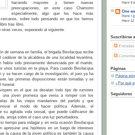
haciendo mayores y tienen nuevas
Hace 9 
preocupaciones, en este caso Chamorro
One we
especialmente, algo que los hace más
Here I 
cercanos, sobre todo pensando en que los hemos
Hace 12
ibro tras libro.
otras veces, esperando al siguiente.
Suscribirse 
Entradas
fin de semana en familia, el brigada Bevilacqua recibe
Comentar
l cadáver de la alcaldesa de una localidad levantina,
n había sido previamente denunciada por el marido,
or unos turistas en la playa. Para cuando Bevilacqua
Páginas
n y se hacen cargo de la investigación, el juez ya ha
Página prin
áver, las primeras disposiciones están tomadas y se
¿Por qué e
 funeral.
vispero en el que se desatan todo tipo de rumores
Seguidores
a, una joven promesa que venía a romper con los
elas de los viejos mandarines del partido y que
enovar el modo de hacer política. Además, el
e su agitada vida sexual, que puede calificarse de
da, arroja sobre el caso una luz perturbadora.
o tiempo para indagar y en esta ocasión Bevilacqua
 apresurar una hipótesis en un fuego de intereses
ue la causa de la joven política es también la causa