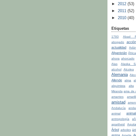
►
2012
(53)
►
2011
(52)
►
2010
(40)
Etiquetas
1793
Abad Fa
acció
abogado
actualidad
Adá
Afganistán
Áfric
ahora
ahorcado
Alas
Alaska S
alcohol
Alcolea
Alemania
Alex
Allende
alma
a
alquimista
alta
Miranda
ama de 
amantes
amaril
amistad
amon
Andalucía
anda
anima
animal
antropología
añ
apartheid
Aquit
Árbol
arboles
ár
arena
A
Argelia