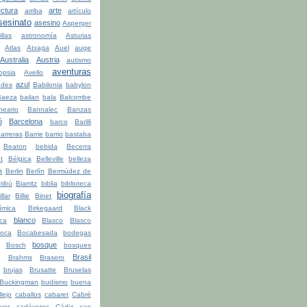
ectura
arte
arriba
artículo
sesinato
asesino
Asperger
illas
astronomía
Asturias
Atlas
Atxaga
Auel
auge
Australia
Austria
autismo
aventuras
opsia
Avello
azul
udes
Babilonia
babylon
Baeza
bailan
bala
Balcombe
neario
Bannalec
Banzas
ó
Barcelona
barco
Barilli
arreras
Barrie
barrio
bastaba
Beaton
bebida
Becerra
t
Bélgica
Belleville
belleza
t
Berlin
Berlín
Bermúdez de
tibú
Biarritz
biblia
biblioteca
biografía
illar
Billie
Binet
ímica
Birkegaard
Black
blanco
ca
Blasco
Blasco
oca
Bocabesada
bodegas
bosque
Bosch
bosques
Brasil
Brahms
Brasero
brujas
Brusatte
Bruselas
Buckingman
budismo
buena
lejo
caballos
cabaret
Cabré
ver
cadáveres
Cádiz
cae