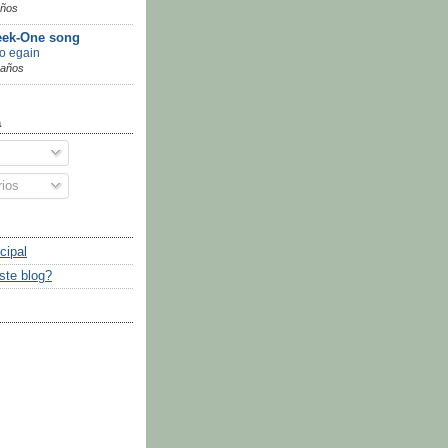
años
ek-One song
go egain
 años
a
ios
cipal
ste blog?