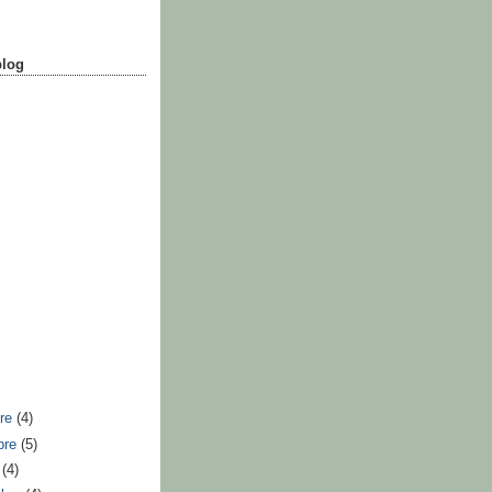
blog
bre
(4)
bre
(5)
e
(4)