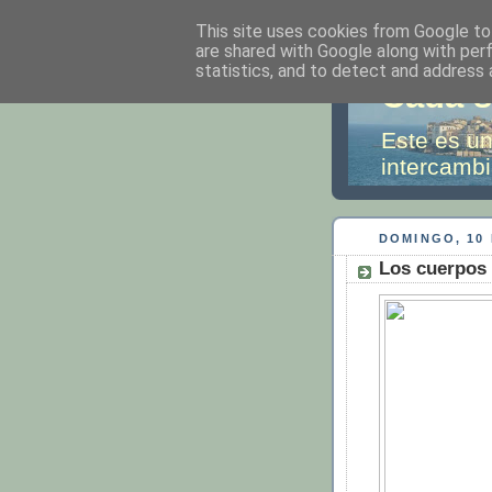
This site uses cookies from Google to 
are shared with Google along with per
statistics, and to detect and address 
Cada s
Este es un
intercambi
DOMINGO, 10
Los cuerpos 