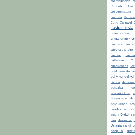
confabulación
c
Connelly
Conn
consummatum
contrato
Contrer
Cornwell
Corfú
costumbrista
crimen
c
crímen
cristal
cr
Crofton
cuántica
cuarta
cuco
cuello
cuen
cuervos
cuesta
cultivadora
Cu
curiosidades
Cze
dahl
dama
dama
del Amor
del Val
Dennis
derrama
descalza
de
desconsolado
d
desigualdad
de
desquiciada
dest
deudas
devoció
Dicker
dibujo
di
diez
diferencia
d
Dinamarca
dino
discípulo
discu