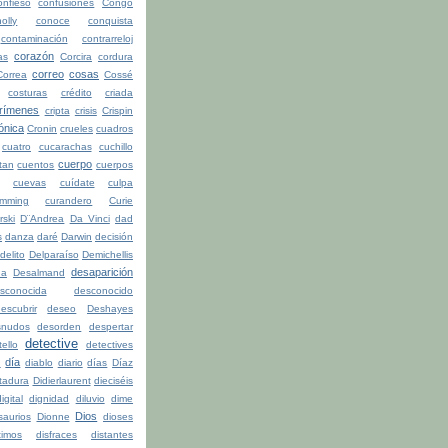
onfieso
confusiones
Congo
olly
conoce
conquista
contaminación
contrarreloj
corazón
as
Corcira
cordura
correo
cosas
Correa
Cossé
costuras
crédito
criada
rímenes
cripta
crisis
Crispin
ónica
Cronin
crueles
cuadros
cuatro
cucarachas
cuchillo
cuerpo
tan
cuentos
cuerpos
cuevas
cuídate
culpa
mming
curandero
Curie
rski
D¨Andrea
Da Vinci
dad
s
danza
daré
Darwin
decisión
delito
Delparaíso
Demichellis
desaparición
da
Desalmand
sconocida
desconocido
escubrir
deseo
Deshayes
snudos
desorden
despertar
detective
ello
detectives
día
n
diablo
diario
días
Díaz
ctadura
Didierlaurent
dieciséis
igital
dignidad
diluvio
dime
Dios
saurios
Dionne
dioses
timos
disfraces
distantes