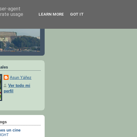
user-agent
erate usage
LEARN MORE
GOT IT
ara
ales
Asun Yáñez
Ver todo mi
perfil
logs
es un cine
IGHT