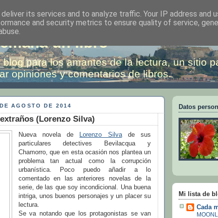
deliver its services and to analyze traffic. Your IP address and 
formance and security metrics to ensure quality of service, gen
abuse.
emana un libro
 blog para los amantes de la lectura, un sitio p
ar opiniones y comentarios de libros.
 DE AGOSTO DE 2014
Datos person
extraños (Lorenzo Silva)
Nueva novela de
Lorenzo Silva
de sus
particulares detectives Bevilacqua y
Chamorro, que en esta ocasión nos plantea un
problema tan actual como la corrupción
urbanística. Poco puedo añadir a lo
comentado en las anteriores novelas de la
serie, de las que soy incondicional. Una buena
Mi lista de b
intriga, unos buenos personajes y un placer su
lectura.
Cada m
Se va notando que los protagonistas se van
MOONL