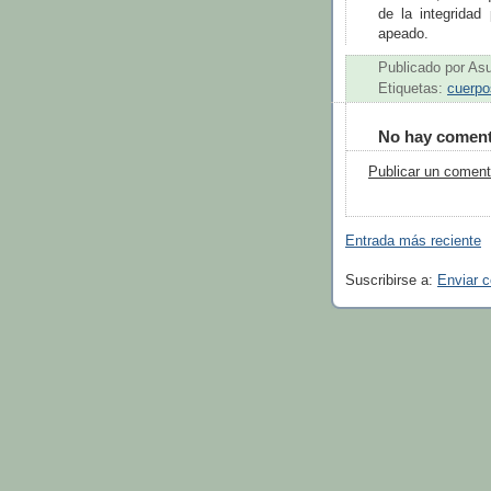
de la integridad
apeado.
Publicado por
As
Etiquetas:
cuerpo
No hay coment
Publicar un coment
Entrada más reciente
Suscribirse a:
Enviar 