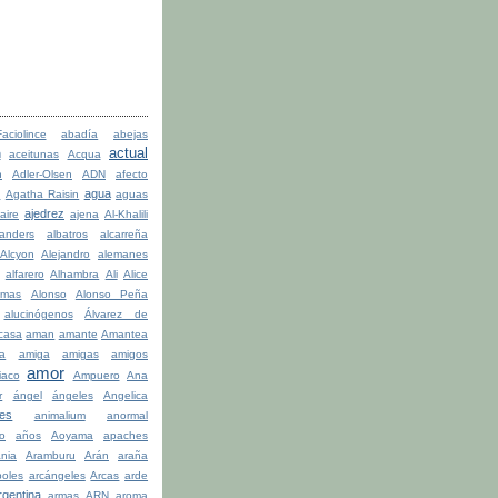
ciolince
abadía
abejas
actual
n
aceitunas
Acqua
n
Adler-Olsen
ADN
afecto
agua
a
Agatha Raisin
aguas
ajedrez
aire
ajena
Al-Khalili
anders
albatros
alcarreña
Alcyon
Alejandro
alemanes
alfarero
Alhambra
Ali
Alice
lmas
Alonso
Alonso Peña
alucinógenos
Álvarez de
casa
aman
amante
Amantea
la
amiga
amigas
amigos
amor
iaco
Ampuero
Ana
r
ángel
ángeles
Angelica
les
animalium
anormal
o
años
Aoyama
apaches
ania
Aramburu
Arán
araña
boles
arcángeles
Arcas
arde
rgentina
armas
ARN
aroma