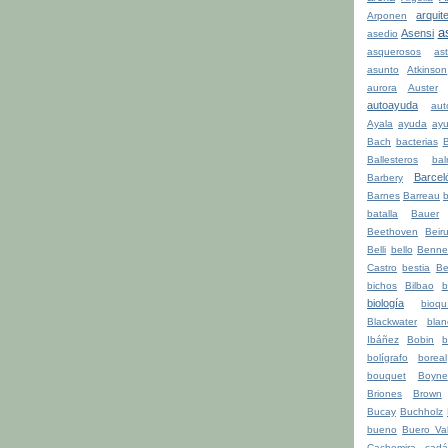
arquit
Arponen
a
Asensi
asedio
asquerosos
ast
asunto
Atkinson
aurora
Auster
autoayuda
aut
Ayala
ayuda
ay
Bach
bacterias
Ballesteros
bal
Barcel
Barbery
Barnes
Barreau
b
batalla
Bauer
Beethoven
Beiru
Belli
bello
Benne
Castro
bestia
Be
bichos
Bilbao
b
biología
bioqu
Blackwater
blan
Ibáñez
Bobin
b
bolígrafo
boreal
bouquet
Boyne
Briones
Brown
Bucay
Buchholz
bueno
Buero Val
Cachemira
cadá