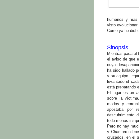
humanos y más 
visto evolucionar l
Como ya he dicho 
Sinopsis
Mientras pasa el 
el aviso de que e
cuya desaparició
ha sido hallado p
y su equipo llega
levantado el cad
está preparando el
El lugar es un a
sobre la víctim
modos y corrupt
apostaba por r
descubrimiento d
todo menos insípi
Pero no hay much
y Chamorro deben
cruzados, en el q